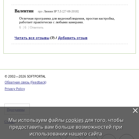
Валентин
про
Линия IP 7.5
[27-08-2018]
Отличная программа для видеонаблюдения, простая настройка,
работает практически с любыми камерами.
6
|
6
|
Ответить
Читать все отзывы
(7) /
Добавить отзыв
Категории
© 2002—2026 SOFTPORTAL
Обратная связь (Feedback)
Privacy Policy
Программы
Мы используем файлы
cookies
для того, чтобы
Статьи
предоставить вам больше возможностей при
использовании нашего сайта