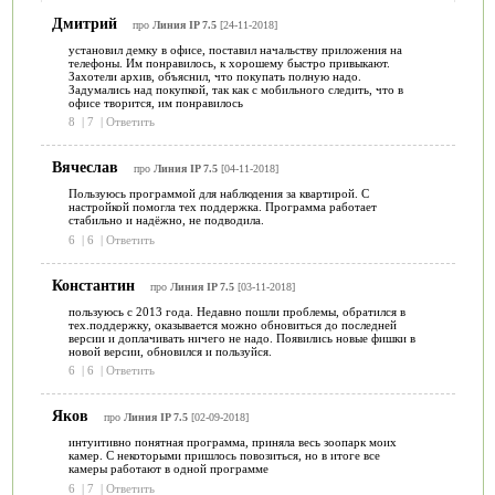
Дмитрий
про
Линия IP 7.5
[24-11-2018]
установил демку в офисе, поставил начальству приложения на
телефоны. Им понравилось, к хорошему быстро привыкают.
Захотели архив, объяснил, что покупать полную надо.
Задумались над покупкой, так как с мобильного следить, что в
офисе творится, им понравилось
8
|
7
|
Ответить
Вячеслав
про
Линия IP 7.5
[04-11-2018]
Пользуюсь программой для наблюдения за квартирой. С
настройкой помогла тех поддержка. Программа работает
стабильно и надёжно, не подводила.
6
|
6
|
Ответить
Константин
про
Линия IP 7.5
[03-11-2018]
пользуюсь с 2013 года. Недавно пошли проблемы, обратился в
тех.поддержку, оказывается можно обновиться до последней
версии и доплачивать ничего не надо. Появились новые фишки в
новой версии, обновился и пользуйся.
6
|
6
|
Ответить
Яков
про
Линия IP 7.5
[02-09-2018]
интуитивно понятная программа, приняла весь зоопарк моих
камер. С некоторыми пришлось повозиться, но в итоге все
камеры работают в одной программе
6
|
7
|
Ответить