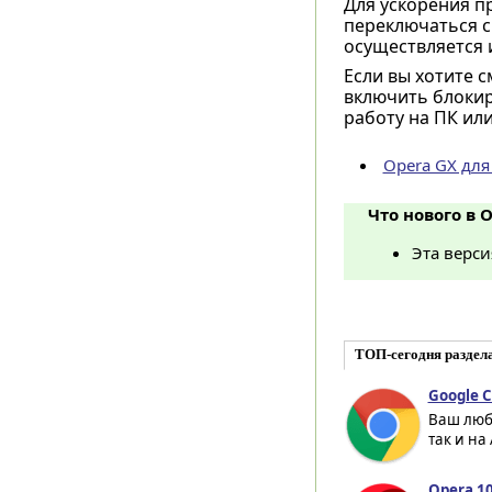
Для ускорения пр
переключаться с
осуществляется и
Если вы хотите 
включить блокир
работу на ПК ил
Opera GX для
Что нового в O
Эта верс
ТОП-сегодня раздел
Google C
Ваш люб
так и на
Opera 10