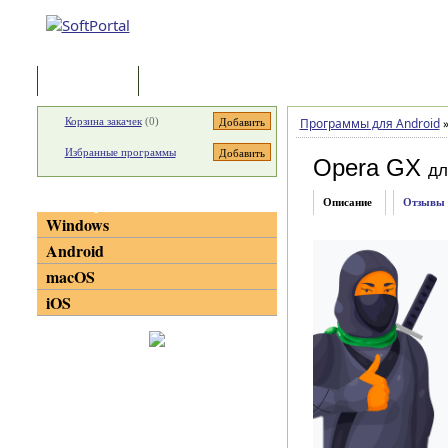
Программы
Статьи
Корзина закачек
(
0
)
Программы для Android
Избранные программы
Opera GX
дл
Категории
Описание
Отзывы
Windows
Android
macOS
iOS