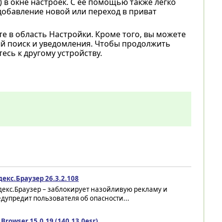
 в окне настроек. С ее помощью также легко
добавление новой или переход в приват
те в область Настройки. Кроме того, вы можете
ый поиск и уведомления. Чтобы продолжить
есь к другому устройству.
екс.Браузер 26.3.2.108
декс.Браузер – заблокирует назойливую рекламу и
дупредит пользователя об опасности...
 Browser 15.0.19 (140.13.0esr)