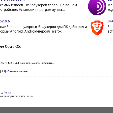
 самых известных браузеров теперь на вашем
Мо
устройстве. Установив программу, вы...
код
52.0.6
Bra
 наиболее популярных браузеров для ПК добрался и
Бе
ормы Android. Android-версия Firefox...
вст
ме Opera GX
Opera GX 3.3.4
пока нет, можете добавить...
) /
Добавить отзыв
acy Policy
иалов портала запрещено.