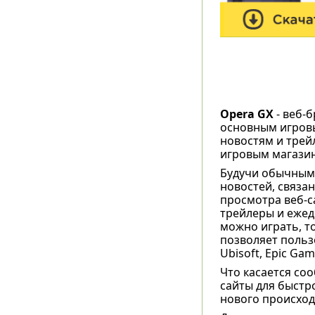
Opera GX
- веб-б
основным игровы
новостям и трей
игровым магазин
Будучи обычным 
новостей, связа
просмотра веб-с
трейлеры и ежед
можно играть, т
позволяет польз
Ubisoft, Epic Gam
Что касается соо
сайты для быстро
нового происход