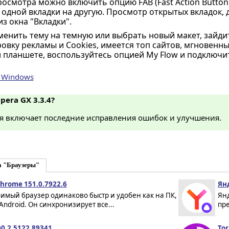
осмотра можно включить опцию FAB (Fast Action Button)
 одной вкладки на другую. Просмотр открытых вкладок, 
з окна "Вкладки".
сменить тему на темную или выбрать новый макет, зайди
овку рекламы и Cookies, имеется топ сайтов, мгновенн
и планшете, воспользуйтесь опцией My Flow и подключит
 Windows
pera GX 3.3.4?
ия включает последние исправления ошибок и улучшения.
а "Браузеры"
hrome 151.0.7922.6
Янд
имый браузер одинаково быстр и удобен как на ПК,
Ян
 Android. Он синхронизирует все...
пре
0.2.5122.89341
Tor