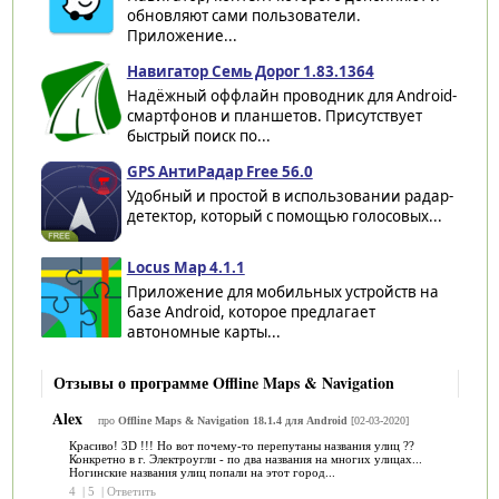
обновляют сами пользователи.
Приложение...
Навигатор Семь Дорог 1.83.1364
Надёжный оффлайн проводник для Android-
смартфонов и планшетов. Присутствует
быстрый поиск по...
GPS АнтиРадар Free 56.0
Удобный и простой в использовании радар-
детектор, который с помощью голосовых...
Locus Map 4.1.1
Приложение для мобильных устройств на
базе Android, которое предлагает
автономные карты...
Отзывы о программе Offline Maps & Navigation
Alex
про
Offline Maps & Navigation 18.1.4 для Android
[02-03-2020]
Красиво! 3D !!! Но вот почему-то перепутаны названия улиц ??
Конкретно в г. Электроугли - по два названия на многих улицах...
Ногинские названия улиц попали на этот город...
4
|
5
|
Ответить