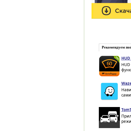
Рекомендуем по
HUD 
HUD 
функ
Waze
Нави
сами
TomT
Прил
режи