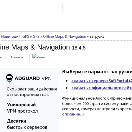
Войти на аккаунт
Зарегистрироваться
»
Навигация, GPS
»
GPS
»
Offline Maps & Navigation
»
Загрузка
ine Maps & Navigation
18.4.8
е
Отзывы
Выберите вариант загрузки
скачать с сервера SoftPortal 
скачать с официального сайта 
Функциональное Android-приложение
более чем 200 стран и систему нави
скорости, камерах контроля скорости 
описание...
)