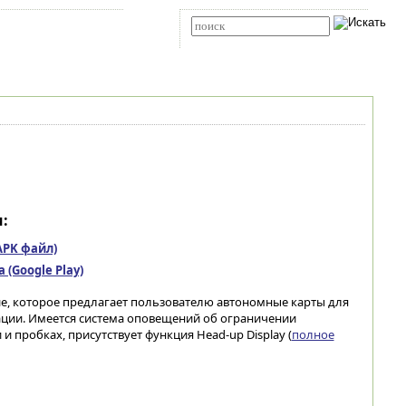
Карта сайта
RSS
Расширенный поиск
:
(APK файл)
(Google Play)
, которое предлагает пользователю автономные карты для
гации. Имеется система оповещений об ограничении
и пробках, присутствует функция Head-up Display (
полное