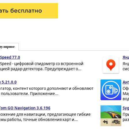
пулярное
Speed 77.0
Ян
Speed - цифровой спидометр со встроенной
Ян
цией радар-детектора. Предупреждает о...
смо
 5.21.0.0
Ан
гатор, контент которого дополняют и обновляют
Оф
 пользователи. Приложение...
Ma
вод
om GO Navigation 3.6.196
Syg
ожение для навигации, предлагающее гибкие
Пр
мы работы, точные обновления карт и...
ра