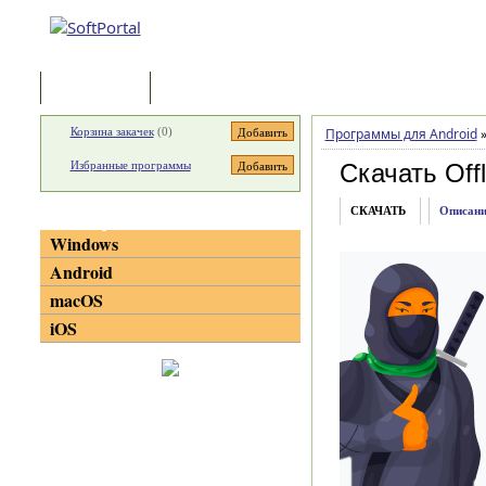
Программы
Статьи
Корзина закачек
(
0
)
Программы для Android
Избранные программы
Скачать Offl
СКАЧАТЬ
Описани
Категории
Windows
Android
macOS
iOS