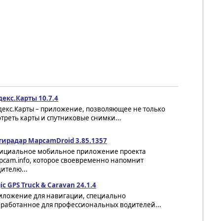
декс.Карты 10.7.4
декс.Карты – приложение, позволяющее не только
треть карты и спутниковые снимки...
тирадар MapcamDroid 3.85.1357
ициальное мобильное приложение проекта
pcam.info, которое своевременно напомнит
ителю...
ic GPS Truck & Caravan 24.1.4
иложение для навигации, специально
зработанное для профессиональных водителей...