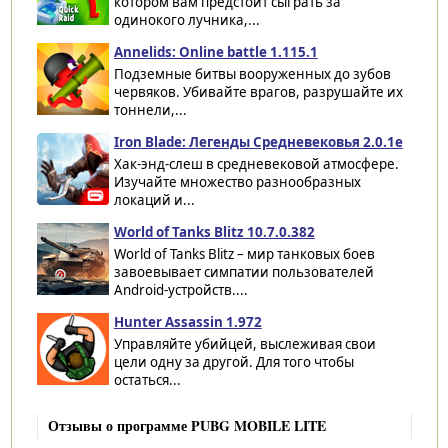
котором вам предстоит сыграть за
одинокого лучника,...
Annelids: Online battle 1.115.1
Подземные битвы вооруженных до зубов
червяков. Убивайте врагов, разрушайте их
тоннели,...
Iron Blade: Легенды Средневековья 2.0.1e
Хак-энд-слеш в средневековой атмосфере.
Изучайте множество разнообразных
локаций и...
World of Tanks Blitz 10.7.0.382
World of Tanks Blitz – мир танковых боев
завоевывает симпатии пользователей
Android-устройств....
Hunter Assassin 1.972
Управляйте убийцей, выслеживая свои
цели одну за другой. Для того чтобы
остаться...
Отзывы о программе PUBG MOBILE LITE