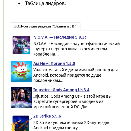
Таблица лидеров.
ТОП-сегодня раздела "Экшен и 3D"
N.O.V.A. — Наследие 5.8.3c
N.O.V.A. - Наследие - научно-фантастический
шутер от первого лица в космическом
корабле на...
Ам Ням: Погоня 1.5.0
Увлекательный и динамичный раннер для
Android, который придется по душе
поклонникам...
Injustice: Gods Among Us 3.4
Injustice: Gods Among Us – в этой игре вы
встретите супергероев и злодеев из
мрачной вселенной DC. Для...
2D Strike 5.9.6
2D Strike - увлекательный 2D-шутер для
Android с видом сверху...