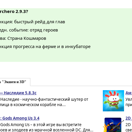
rchero 2.9.3?
кция: быстрый рейд для глав
дн. событие: отряд героев
ава: Страна Кошмаров
кция прогресса на ферме и в инкубаторе
а "Экшен и 3D"
 — Наследие 5.8.3c
Ам 
 - Наследие - научно-фантастический шутер от
Ув
лица в космическом корабле на...
при
e: Gods Among Us 3.4
2D 
e: Gods Among Us – в этой игре вы встретите
2D 
оев и злодеев из мрачной вселенной DC. Для...
све