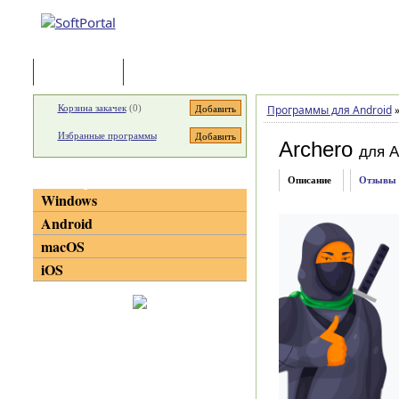
Программы
Статьи
Корзина закачек
(
0
)
Программы для Android
Избранные программы
Archero
для A
Категории
Описание
Отзывы
Windows
Android
macOS
iOS