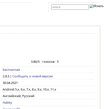
Карта сайта
RSS
Расширенный поиск
3.80
/5
голосов -
5
Бесплатная
2.9.3
|
Сообщить о новой версии
30.04.2021
Android 5.x, 6.x, 7.x, 8.x, 9.x, 10.x, 11.x
Английский, Русский
Habby