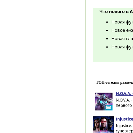
Что нового в A
Новая фун
Новое еже
Новая гл
Новая фун
ТОП-сегодня раздел
N.O.V.A.
N.O.V.A.
первого 
Injustic
Injustic
супергер