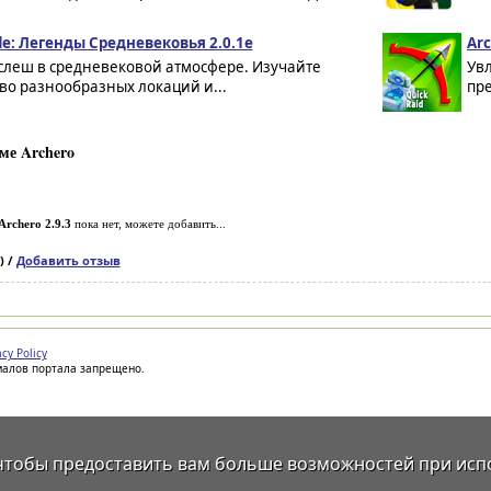
de: Легенды Средневековья 2.0.1e
Arc
слеш в средневековой атмосфере. Изучайте
Ув
во разнообразных локаций и...
пре
ме Archero
Archero 2.9.3
пока нет, можете добавить...
) /
Добавить отзыв
acy Policy
иалов портала запрещено.
 чтобы предоставить вам больше возможностей при исп