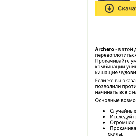
Archero
- в этой
перевоплотиться
Прокачивайте ум
комбинации уник
кишащие чудови
Если же вы оказ
позволили проти
начинать все с н
Основные возмож
Случайные
Исследуйте
Огромное 
Прокачива
скилы.