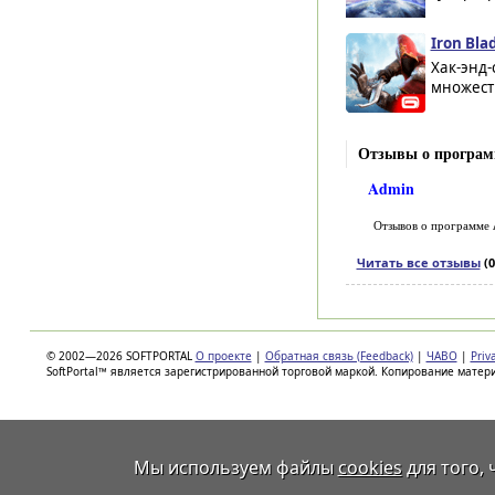
Iron Bla
Хак-энд-
множест
Отзывы о програм
Admin
Отзывов о программе
Читать все отзывы
(0
© 2002—2026 SOFTPORTAL
О проекте
|
Обратная связь (Feedback)
|
ЧАВО
|
Priv
SoftPortal™ является зарегистрированной торговой маркой. Копирование матер
Мы используем файлы
cookies
для того,