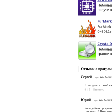
Небольш
получит
FurMark 
FurMark 
очередь
CrystalD
Небольш
сравните
Отзывы о програм
Сергей
про
WinAudit 3
И что делать с этой и
4
|
5
|
Ответить
Юрий
про
WinAudit 3.
Бесподобная программа
Наконец-то! Вам стане