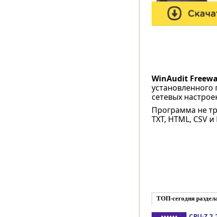
WinAudit Freewa
установленного 
сетевых настроек
Программа не тр
TXT, HTML, CSV и 
ТОП-сегодня раздела
CPU-Z 2.