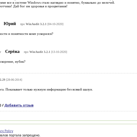
мме все в системе Windows стало наглядно и понятно, буквально до мелочей.
отчики! Дай бог им здоровья и процветания!
Юрий
про
WinAudit 3.2.1
[04-10-2020]
ности и понятности комп ускорился?
Серёжа
т
про
WinAudit 3.2.1
[13-10-2020]
скорение, нубик?
2.29
[28-06-2014]
ога. Показывает только нужную информацию без всякой шалуи.
) /
Добавить отзыв
acy Policy
иалов портала запрещено.