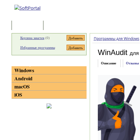
Программы
Статьи
Корзина закачек
(
0
)
Программы для Windows
Избранные программы
WinAudit
для
Категории
Описание
Отзывы
Windows
Android
macOS
iOS