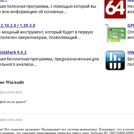
ая полезная программа, с помощью которой вы
Не
е всю информацию об основных...
во
2.10.2.0 / 1.39.3.0
GPU
- мощный инструмент, который будет в первую
От
 полезен оверклокерам, позволяющий...
инф
iskMark 9.0.2
HW
ая бесплатная программа, предназначенная для
Бес
льного анализа...
по
ме WinAudit
.2.1
[22-01-2022]
нфой после аудита?
0.11
[10-05-2016]
! Все грамотно проверяет. Прошаривает все системы компьютера. Показывает, что в систем
т понятно, что означают таинственные папки вот такого типа: Software ID; {90110409-60