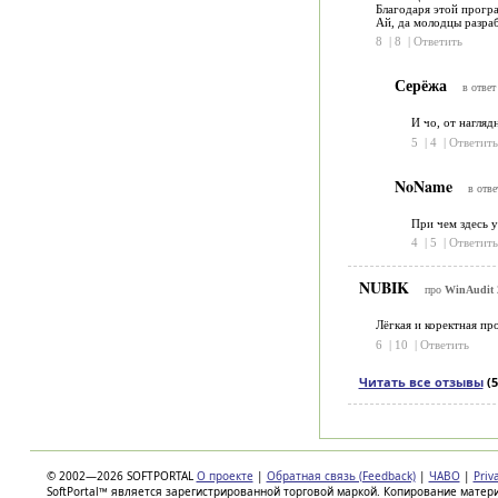
Благодаря этой програ
Ай, да молодцы разраб
8
|
8
|
Ответить
Серёжа
в ответ
И чо, от нагляд
5
|
4
|
Ответить
NoName
в отве
При чем здесь у
4
|
5
|
Ответить
NUBIK
про
WinAudit 
Лёгкая и коректная пр
6
|
10
|
Ответить
Читать все отзывы
(5
© 2002—2026 SOFTPORTAL
О проекте
|
Обратная связь (Feedback)
|
ЧАВО
|
Priv
SoftPortal™ является зарегистрированной торговой маркой. Копирование матер