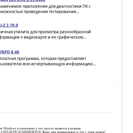
заменимое приложение для диагностики ПК с
зможностью проведения тестирования...
-Z 2.70.0
личная утилита для просмотра разнообразной
ормации о видеокарте и ее графическом...
iNFO 8.46
платная программа, которая предоставляет
льзователю всю исчерпывающую информацию...
е Windows установлено а что просто валяется в резерве.
00-11D3-8CFE-0150048383C9} Кому они принадлежат и что с этим делать!