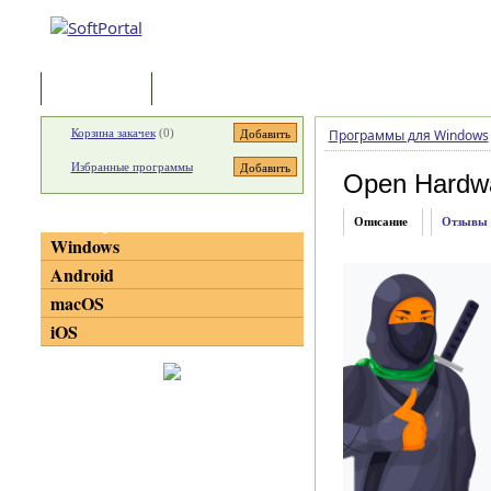
Программы
Статьи
Корзина закачек
(
0
)
Программы для Windows
Избранные программы
Open Hardwa
Категории
Описание
Отзывы
Windows
Android
macOS
iOS