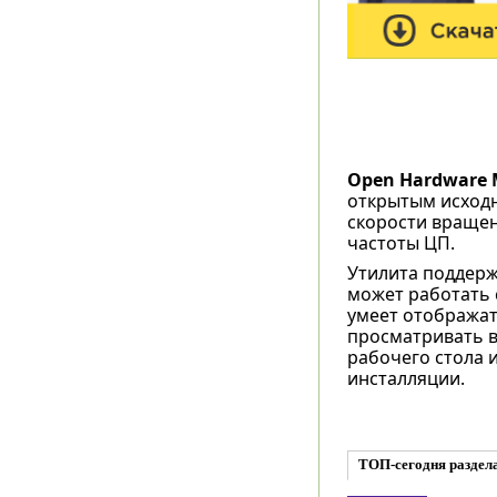
Open Hardware 
открытым исходн
скорости вращен
частоты ЦП.
Утилита поддерж
может работать с
умеет отобража
просматривать в
рабочего стола 
инсталляции.
ТОП-сегодня раздела