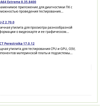
A64 Extreme 8.35.8400
заменимое приложение для диагностики ПК с
зможностью проведения тестирования...
-Z 2.70.0
личная утилита для просмотра разнообразной
ормации о видеокарте и ее графическом...
T Perestroika 17.0.12
ная утилита для тестирования CPU и GPU, ОЗУ,
понентов материнской платы и подсистемы...