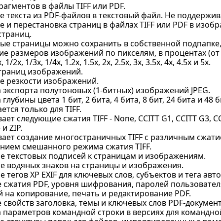
агментов в файлы TIFF или PDF.
е текста из PDF-файлов в текстовый файл. Не поддержи
 и перестановка страниц в файлах TIFF или PDF в изобр
страниц.
ые страницы можно сохранить в собственной подпапке,
е размеров изображений по пикселям, в процентах (от 
1/2x, 1/3x, 1/4x, 1.2x, 1.5x, 2x, 2.5x, 3x, 3.5x, 4x, 4.5x и 5x.
траниц изображений.
 резкости изображений.
 экспорта полутоновых (1-битных) изображений JPEG.
глубины цвета 1 бит, 2 бита, 4 бита, 8 бит, 24 бита и 48
тся только для TIFF.
ет следующие сжатия TIFF - None, CCITT G1, CCITT G3, CCIT
 и ZIP.
ает создание многостраничных TIFF с различным сжатие
нием смешанного режима сжатия TIFF.
е текстовых подписей к страницам и изображениям.
е водяных знаков на страницы и изображения.
 тегов XP EXIF для ключевых слов, субъектов и тега авто
 сжатия PDF, уровня шифрования, паролей пользователя
 на копирование, печать и редактирование PDF.
свойств заголовка, темы и ключевых слов PDF-документ
 параметров командной строки в версиях для командной