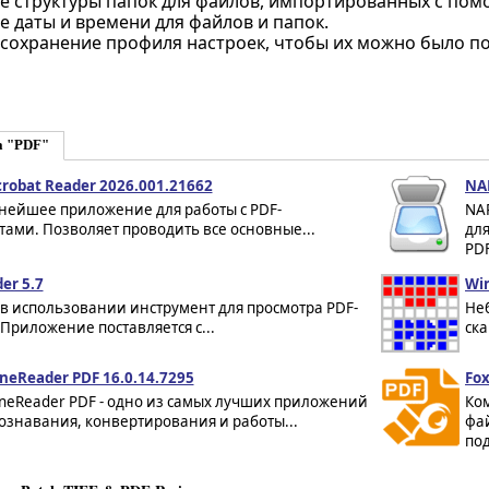
е структуры папок для файлов, импортированных с помо
 даты и времени для файлов и папок.
 сохранение профиля настроек, чтобы их можно было по
а "PDF"
robat Reader 2026.001.21662
NAP
нейшее приложение для работы с PDF-
NAP
ами. Позволяет проводить все основные...
для
PDF
er 5.7
Wi
в использовании инструмент для просмотра PDF-
Не
Приложение поставляется с...
ск
neReader PDF 16.0.14.7295
Fox
ineReader PDF - одно из самых лучших приложений
Ком
ознавания, конвертирования и работы...
фа
под