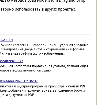
щью методов Load Folders или Drag and Drop.
вторно использовать в других проектах.
S2 8.2.1
S2 (Not Another PDF Scanner 2) - очень удобная оболочка
 сканирования документов и сохранения их в формат
 или в виде графического изображения...
nScan2PDF 9.77
большая бесплатная портативная утилита, позволяющая
анировать документы с помощью...
it Reader 2026.1.2.36540
пактная и шустрая программа просмотра и печати PDF
йлов, добавления комментариев, заполнению форм и
писи документов PDF...