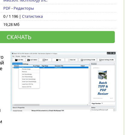
iRedSoft Technology Inc.
PDF
-
Редакторы
0 / 1 196 |
Статистика
19,28 Мб
СКАЧАТЬ
го
ый
е
й
и