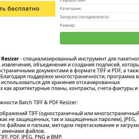
Разработчик:
Категории:
Загрузок (сегодня/всего):
Размер:
 Resizer
- специализированный инструмент для пакетно
 извлечения, объединения и создания подписей, котор
остраничными документами в формате TIFF и PDF, а такж
. Благодаря поддержке многостраничности, программа в
использоваться для хранения отсканированных
х как архитектурные планы, контракты, счета-фактуры и
ости Batch TIFF & PDF Resizer:
ображений TIFF (одностраничный или многостраничны
(как не защищенных, так и защищенных паролем), JPEG,
по файлам и папкам, методом перетаскивания и загрузк
с именами файлов.
IFF, PDF, JPEG, PNG и BMP.