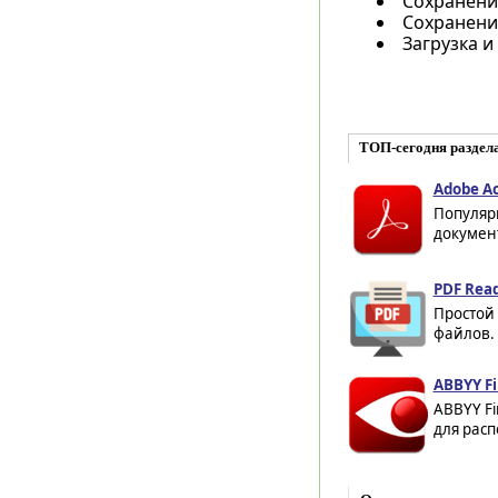
Сохранени
Сохранение
Загрузка и
ТОП-сегодня раздел
Adobe Ac
Популяр
документ
PDF Read
Простой 
файлов. 
ABBYY Fi
ABBYY F
для расп