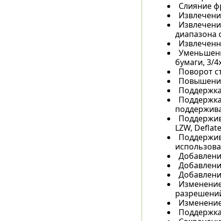
Слияние фр
Извлечени
Извлечение
диапазона 
Извлеченн
Уменьшени
бумаги, 3/4x, 
Поворот с
Повышение
Поддержка
Поддержка 
поддерживае
Поддержива
LZW, Deflate
Поддержив
использова
Добавлени
Добавлени
Добавление
Изменение
разрешений
Изменение 
Поддержка