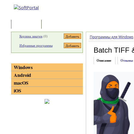
Программы
Статьи
Корзина закачек
(
0
)
Программы для Windows
Избранные программы
Batch TIFF 
Категории
Описание
Отзывы
Windows
Android
macOS
iOS