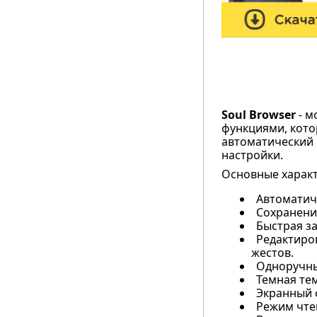
Soul Browser
- м
функциями, кото
автоматический 
настройки.
Основные характ
Автоматич
Сохранени
Быстрая за
Редактиров
жестов.
Одноручны
Темная тем
Экранный 
Режим чте