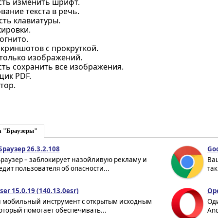
ть изменить шрифт.
ание текста в речь.
сть клавиатуры.
кировки.
огнито.
скриншотов с прокруткой.
только изображений.
ть сохранить все изображения.
ик PDF.
тор.
а "Браузеры"
раузер 26.3.2.108
Goo
Браузер – заблокирует назойливую рекламу и
Ва
дит пользователя об опасности...
так
ser 15.0.19 (140.13.0esr)
Ope
мобильный инструмент с открытым исходным
Од
оторый помогает обеспечивать...
And