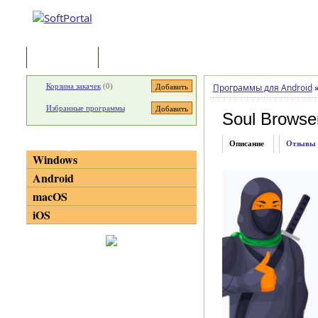
Программы
Статьи
Корзина закачек
(
0
)
Программы для Android
Избранные программы
Soul Browse
Категории
Описание
Отзывы
Windows
Android
macOS
iOS