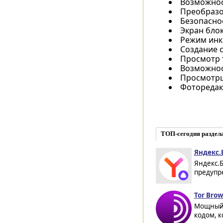
Возможнос
Преобразов
Безопасно
Экран бло
Режим инк
Создание 
Просмотр 
Возможнос
Просмотрщ
Фоторедак
ТОП-сегодня раздел
Яндекс.Б
Яндекс.
предупре
Tor Brow
Мощный 
кодом, к