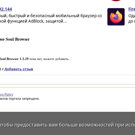
92.144
Fir
ный, быстрый и безопасный мобильный браузер со
Оди
ой функцией AdBlock, защитой...
до 
е Soul Browser
Soul Browser 1.3.29
пока нет, можете добавить...
) /
Добавить отзыв
acy Policy
иалов портала запрещено.
 чтобы предоставить вам больше возможностей при исп