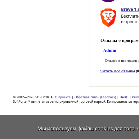
Brave 1.
Бесплат
встроенн
Отзывы о программ
Admin
Отзывов о программе
Читать все отзывы
(0
© 2002—2026 SOFTPORTAL
О проекте
|
Обратная связь (Feedback)
|
ЧАВО
|
Priv
SoftPortal™ является зарегистрированной торговой маркой. Копирование матер
Мы используем файлы
cookies
для того,