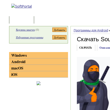
Программы
Статьи
Корзина закачек
(
0
)
Программы для Android
Избранные программы
Скачать Sou
СКАЧАТЬ
Описани
Категории
Windows
Android
macOS
iOS