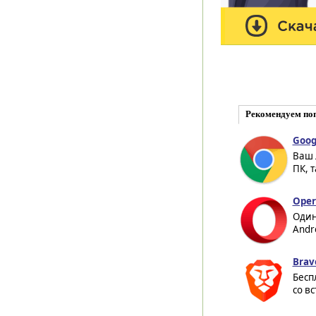
Рекомендуем по
Goog
Ваш 
ПК, т
Oper
Один
Andr
Brav
Бесп
со в