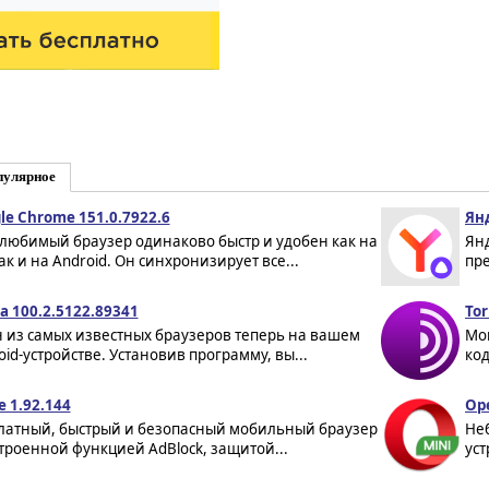
пулярное
le Chrome 151.0.7922.6
Янд
любимый браузер одинаково быстр и удобен как на
Ян
ак и на Android. Он синхронизирует все...
пре
a 100.2.5122.89341
Tor
 из самых известных браузеров теперь на вашем
Мо
oid-устройстве. Установив программу, вы...
код
e 1.92.144
Ope
латный, быстрый и безопасный мобильный браузер
Не
строенной функцией AdBlock, защитой...
уст