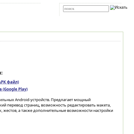
Карта сайта
RSS
Расширенный поиск
:
(APK файл)
(Google Play)
ильных Android-устройств. Предлагает мощный
ий перевод страниц, возможность редактировать макета,
к, жестов, а также дополнительные возможности настройки