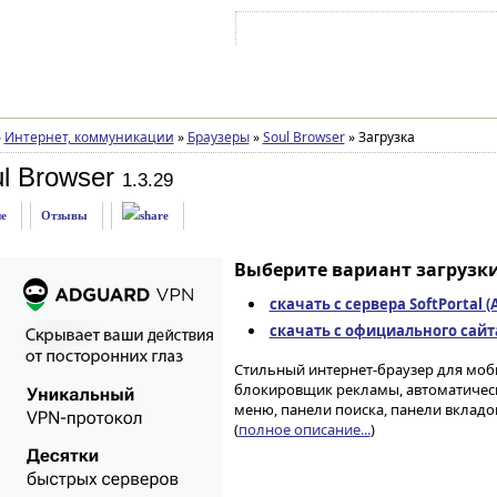
Войти на аккаунт
Зарегистрироваться
»
Интернет, коммуникации
»
Браузеры
»
Soul Browser
»
Загрузка
l Browser
1.3.29
е
Отзывы
Выберите вариант загрузки
скачать с сервера SoftPortal 
скачать с официального сайта 
Стильный интернет-браузер для моб
блокировщик рекламы, автоматическ
меню, панели поиска, панели вкладо
(
полное описание...
)