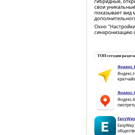
гибридные, открыт
свои уникальные
показывает вид м
дополнительного
Окно "Настройки
синхронизацию с
ТОП-сегодня раздел
Яндекс.
Яндекс.
кратчайш
Яндекс.
Яндекс.
смотреть
EasyWay 
EasyWay
обществе