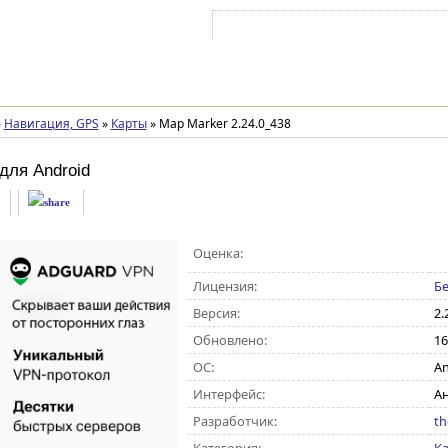
Войти на аккаунт
Зарегистрироваться
»
Навигация, GPS
»
Карты
»
Map Marker 2.24.0_438
для Android
Оценка:
Лицензия:
Бе
Версия:
2.
Обновлено:
16
ОС:
An
Интерфейс:
А
Разработчик:
th