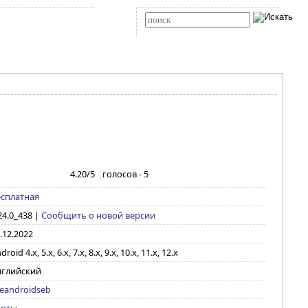
Карта сайта
RSS
Расширенный поиск
4.20
/5
голосов -
5
сплатная
24.0_438
|
Сообщить о новой версии
.12.2022
droid 4.x, 5.x, 6.x, 7.x, 8.x, 9.x, 10.x, 11.x, 12.x
нглийский
eandroidseb