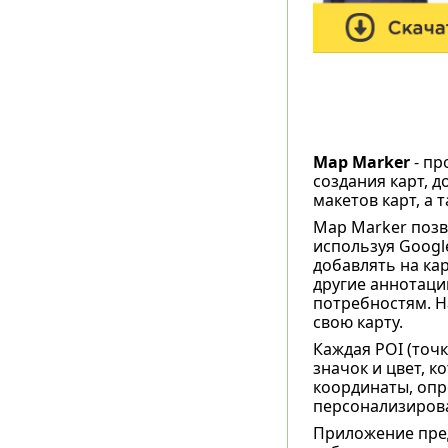
Map Marker
- пр
создания карт, 
макетов карт, а 
Map Marker позв
используя Googl
добавлять на кар
другие аннотаци
потребностям. На
свою карту.
Каждая POI (точк
значок и цвет, к
координаты, опр
персонализирова
Приложение пред