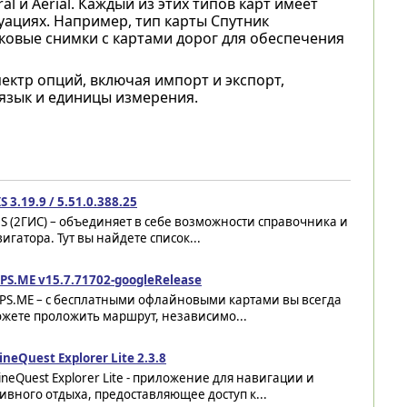
ral и Aerial. Каждый из этих типов карт имеет
уациях. Например, тип карты Спутник
иковые снимки с картами дорог для обеспечения
ектр опций, включая импорт и экспорт,
язык и единицы измерения.
S 3.19.9 / 5.51.0.388.25
S (2ГИС) – объединяет в себе возможности справочника и
игатора. Тут вы найдете список...
PS.ME v15.7.71702-googleRelease
PS.ME – с бесплатными офлайновыми картами вы всегда
ожете проложить маршрут, независимо...
ineQuest Explorer Lite 2.3.8
ineQuest Explorer Lite - приложение для навигации и
ивного отдыха, предоставляющее доступ к...