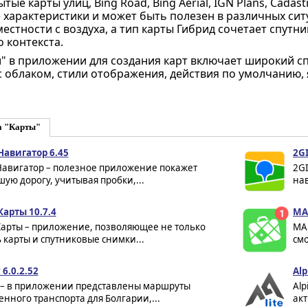
ые карты улиц, Bing Road, Bing Aerial, IGN Plans, Cadast
 характеристики и может быть полезен в различных сит
естности с воздуха, а тип карты Гибрид сочетает спутн
 контекста.
" в приложении для создания карт включает широкий сп
 облаком, стили отображения, действия по умолчанию, 
а "Карты"
Навигатор 6.45
2GI
Навигатор – полезное приложение покажет
2GI
ую дорогу, учитывая пробки,...
нав
Карты 10.7.4
MA
Карты – приложение, позволяющее не только
MA
 карты и спутниковые снимки...
см
6.0.2.52
Alp
 – в приложении представлены маршруты
Alp
нного транспорта для Болгарии,...
акт