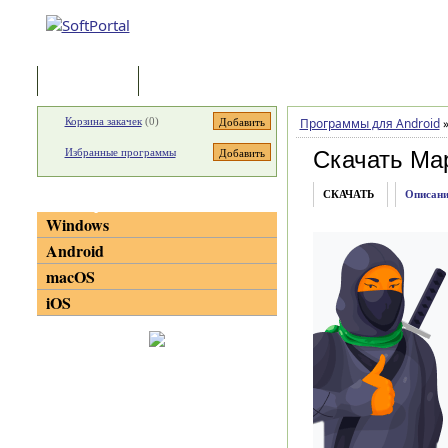
Программы
Статьи
Корзина закачек
(
0
)
Программы для Android
Избранные программы
Скачать Ma
СКАЧАТЬ
Описани
Категории
Windows
Android
macOS
iOS