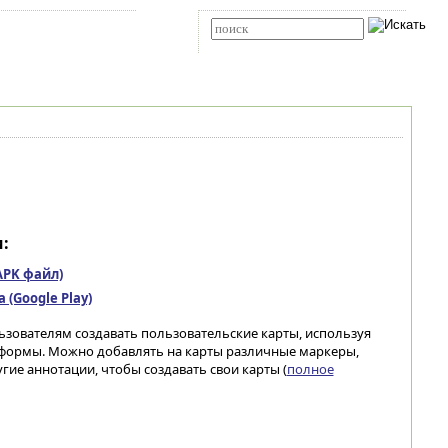
Карта сайта
RSS
Расширенный поиск
:
(APK файл)
(Google Play)
ьзователям создавать пользовательские карты, используя
атформы. Можно добавлять на карты различные маркеры,
угие аннотации, чтобы создавать свои карты (
полное