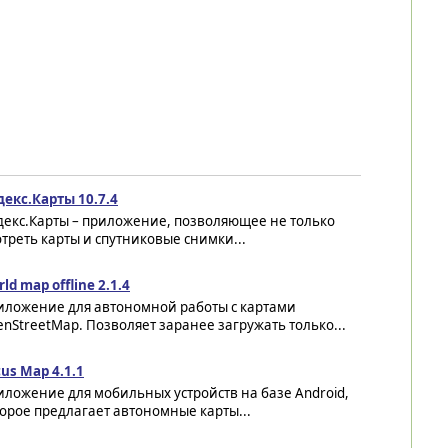
декс.Карты 10.7.4
декс.Карты – приложение, позволяющее не только
треть карты и спутниковые снимки...
ld map offline 2.1.4
иложение для автономной работы с картами
nStreetMap. Позволяет заранее загружать только...
us Map 4.1.1
ложение для мобильных устройств на базе Android,
орое предлагает автономные карты...