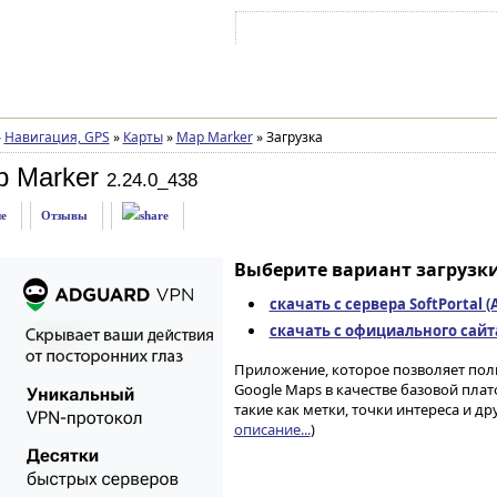
Войти на аккаунт
Зарегистрироваться
»
Навигация, GPS
»
Карты
»
Map Marker
»
Загрузка
p Marker
2.24.0_438
е
Отзывы
Выберите вариант загрузки
скачать с сервера SoftPortal 
скачать с официального сайта 
Приложение, которое позволяет пол
Google Maps в качестве базовой пл
такие как метки, точки интереса и др
описание...
)