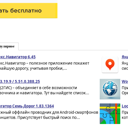
пулярное
кс.Навигатор 6.45
Ян
кс.Навигатор – полезное приложение покажет
Ян
чайшую дорогу, учитывая пробки,...
смо
3.19.9 / 5.51.0.388.25
Wor
 (2ГИС) – объединяет в себе возможности
Пр
вочника и навигатора. Тут вы найдете список...
Ope
гатор Семь Дорог 1.83.1364
Loc
жный оффлайн проводник для Android-смартфонов
При
аншетов. Присутствует быстрый поиск по...
кот