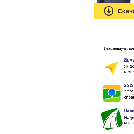
Рекомендуем по
Янде
Янде
крат
2GIS 
2GIS
спра
Нави
Надё
и пл