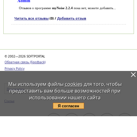
Admin
Отзывов о программе
myNoise 2.2.4
пока нет, можете добавить...
Читать все отзывы
(0) /
Добавить отзыв
Категории
© 2002—2026 SOFTPORTAL
Обратная связь (Feedback)
Privacy Policy
Мы используем файлы
cookies
для того, чтобы
Программы
предоставить вам больше возможностей при
использовании нашего сайта
Статьи