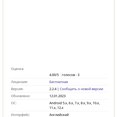
Оценка:
4.00
/5
голосов -
3
Лицензия:
Бесплатная
Версия:
2.2.4
|
Сообщить о новой версии
Обновлено:
12.01.2023
ОС:
Android 5.x, 6.x, 7.x, 8.x, 9.x, 10.x,
11.x, 12.x
Интерфейс:
Английский