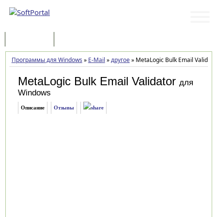
Программы
Статьи
Программы для Windows
»
E-Mail
»
другое
»
MetaLogic Bulk Email Validator
MetaLogic Bulk Email Validator
для
Windows
Описание
Отзывы