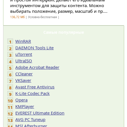
инструментом для защиты контента. Можно
выбирать положение, размер, масштаб и пр....
136,72 Мб
| Условно-бесплатная |
Самые популярные
WinRAR
1
DAEMON Tools Lite
2
uTorrent
3
UltraISO
4
Adobe Acrobat Reader
5
CCleaner
6
VKSaver
7
Avast Free Antivirus
8
K-Lite Codec Pack
9
Opera
10
KMPlayer
11
EVEREST Ultimate Edition
12
AVG PC Tuneup
13
MSI Afterburner
14