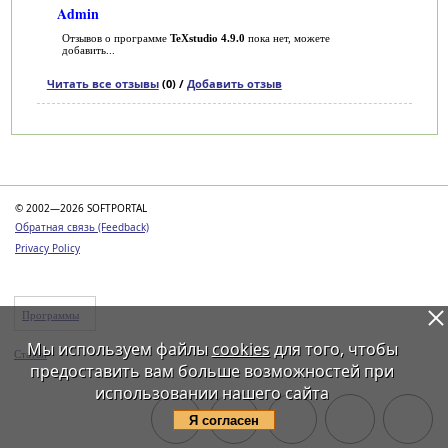
Admin
Отзывов о программе
TeXstudio 4.9.0
пока нет, можете
добавить...
Читать все отзывы
(0) /
Добавить отзыв
Категории
© 2002—2026 SOFTPORTAL
Обратная связь (Feedback)
Privacy Policy
Программы
Мы используем файлы
cookies
для того, чтобы
Статьи
предоставить вам больше возможностей при
использовании нашего сайта