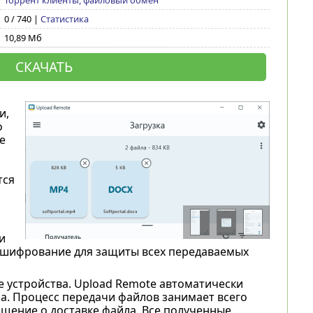
Торрент клиенты, файловый обмен
0 / 740 |
Статистика
10,89 Мб
СКАЧАТЬ
и,
о
е
тся
и
е шифрование для защиты всех передаваемых
 устройства. Upload Remote автоматически
са. Процесс передачи файлов занимает всего
щение о доставке файла. Все полученные