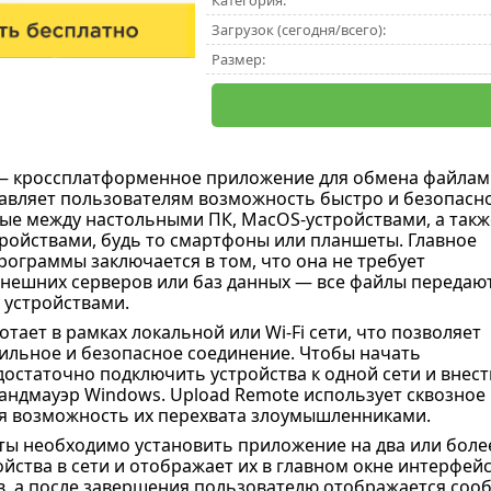
Категория:
Загрузок (сегодня/всего):
Размер:
 кроссплатформенное приложение для обмена файлам
авляет пользователям возможность быстро и безопасн
ые между настольными ПК, MacOS-устройствами, а такж
ойствами, будь то смартфоны или планшеты. Главное
ограммы заключается в том, что она не требует
нешних серверов или баз данных — все файлы передаю
 устройствами.
ает в рамках локальной или Wi-Fi сети, что позволяет
ильное и безопасное соединение. Чтобы начать
достаточно подключить устройства к одной сети и внест
андмауэр Windows. Upload Remote использует сквозно
я возможность их перехвата злоумышленниками.
ты необходимо установить приложение на два или более
ойства в сети и отображает их в главном окне интерфей
в, а после завершения пользователю отображается сооб