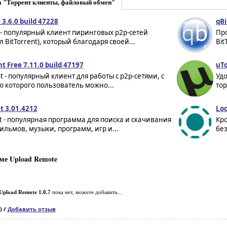
а "Торрент клиенты, файловый обмен"
 3.6.0 build 47228
qBi
 - популярный клиент пиринговых p2p-сетей
Пр
л BitTorrent), который благодаря своей...
Bit
nt Free 7.11.0 build 47197
uTo
nt - популярный клиент для работы с p2p-сетями, с
Уд
 которого пользователь можно...
тор
t 3.01.4212
Loc
 - популярная программа для поиска и скачивания
Кр
льмов, музыки, программ, игр и...
без
ме Upload Remote
Upload Remote 1.0.7
пока нет, можете добавить...
) /
Добавить отзыв