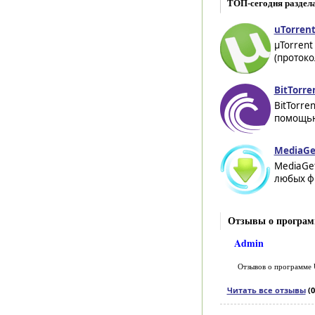
ТОП-сегодня раздел
uTorrent
µTorrent
(протоко
BitTorre
BitTorre
помощью
MediaGe
MediaGet
любых фи
Отзывы о програм
Admin
Отзывов о программе
Читать все отзывы
(0