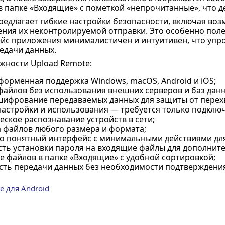
в папке «Входящие» с пометкой «непрочитанные», что 
редлагает гибкие настройки безопасности, включая во
ния их неконтролируемой отправки. Это особенно пол
йс приложения минималистичен и интуитивен, что уп
едачи данных.
жности Upload Remote:
форменная поддержка Windows, macOS, Android и iOS;
файлов без использования внешних серверов и баз данн
шифрование передаваемых данных для защиты от перехв
настройки и использования — требуется только подключ
ское распознавание устройств в сети;
 файлов любого размера и формата;
о понятный интерфейс с минимальными действиями для
ть установки пароля на входящие файлы для дополните
е файлов в папке «Входящие» с удобной сортировкой;
сть передачи данных без необходимости подтверждения
e для Android