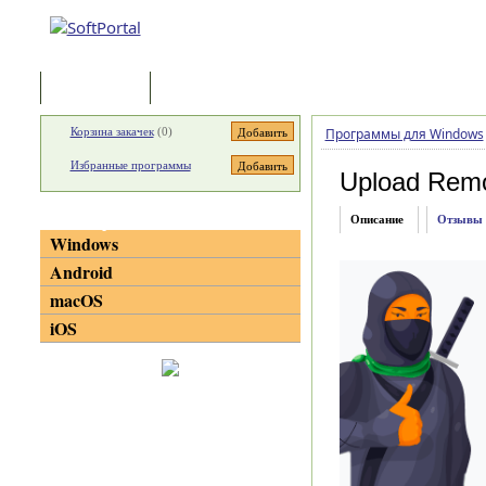
Программы
Статьи
Корзина закачек
(
0
)
Программы для Windows
Избранные программы
Upload Rem
Категории
Описание
Отзывы
Windows
Android
macOS
iOS