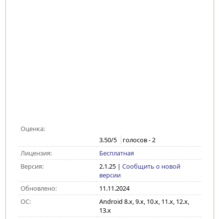
Оценка:
3.50
/5
голосов -
2
Лицензия:
Бесплатная
Версия:
2.1.25
|
Сообщить о новой
версии
Обновлено:
11.11.2024
ОС:
Android 8.x, 9.x, 10.x, 11.x, 12.x,
13.x