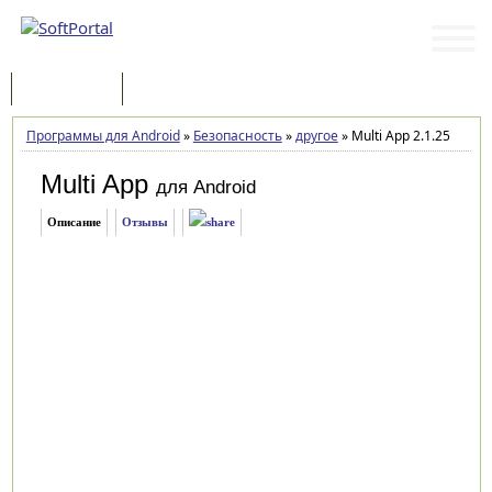
Программы
Статьи
Программы для Android
»
Безопасность
»
другое
»
Multi App 2.1.25
Multi App
для Android
Описание
Отзывы