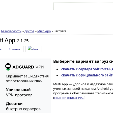
Войти на аккаунт
Зарегистрироваться
»
Безопасность
»
другое
»
Multi App
»
Загрузка
ti App
2.1.25
е
Отзывы
Выберите вариант загрузки
скачать с сервера SoftPortal 
скачать с официального сайта 
Multi App — удобное и надежное ре
учетных записей на одном Android-
программа обеспечивает стабильное
(
полное описание...
)