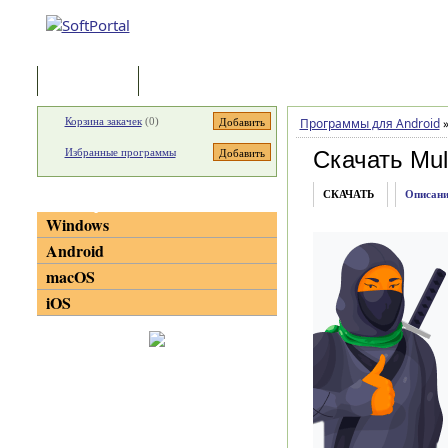
Программы
Статьи
Корзина закачек
(
0
)
Программы для Android
Избранные программы
Скачать Mul
СКАЧАТЬ
Описани
Категории
Windows
Android
macOS
iOS