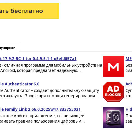
пулярное
 17.9.2-RC-1-tor-0.4.9.5.1-1-g5efd657a1
ME
t - отличная программа для мобильных устройств на
Без
 Android, которая предлагает надежную...
см
le Authenticator 6.0
Adb
le Authenticator – создает дополнительную защиту
Су
го аккаунта Google при помощи генерирования...
кот
le Family Link 2.66.0.2025w47.833755031
Hid
латное Android-приложение, позволяющее
Пр
раивать правила пользования цифровым...
за