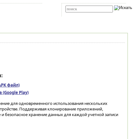
Карта сайта
RSS
Расширенный поиск
:
(APK файл)
(Google Play)
шение для одновременного использования нескольких
устройстве. Поддерживая клонирование приложений,
 и безопасное хранение данных для каждой учетной записи