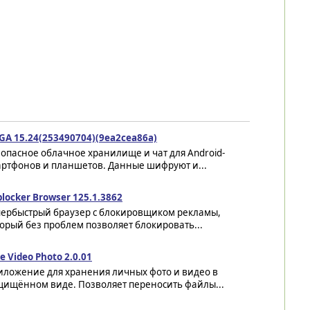
GA 15.24(253490704)(9ea2cea86a)
опасное облачное хранилище и чат для Android-
артфонов и планшетов. Данные шифруют и...
locker Browser 125.1.3862
пербыстрый браузер с блокировщиком рекламы,
орый без проблем позволяет блокировать...
e Video Photo 2.0.01
иложение для хранения личных фото и видео в
щищённом виде. Позволяет переносить файлы...