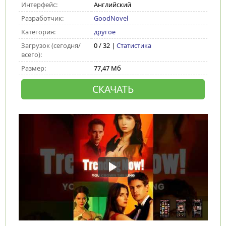
Интерфейс:
Английский
Разработчик:
GoodNovel
Категория:
другое
Загрузок (сегодня/
0 / 32 |
Статистика
всего):
Размер:
77,47 Мб
СКАЧАТЬ