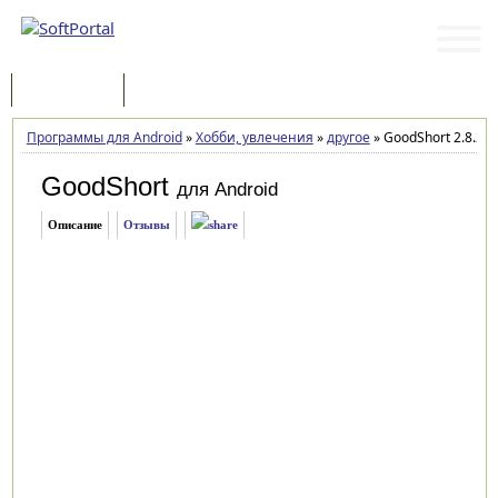
Программы
Статьи
Программы для Android
»
Хобби, увлечения
»
другое
»
GoodShort 2.8.2.2
GoodShort
для Android
Описание
Отзывы