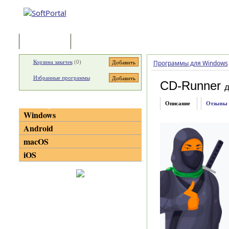
Программы
Статьи
Корзина закачек
(
0
)
Программы для Windows
Избранные программы
CD-Runner
д
Категории
Описание
Отзывы
Windows
Android
macOS
iOS