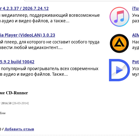
 4.2.3.37 / 2026.7.24.12
iTu
медиаплеер, поддерживающий всевозможные
Уни
аудио и видео файлов, а также...
раз
a Player (VideoLAN) 3.0.23
AIM
 плеер, для которого не составит особого труда
На
вести любой медиаконтент....
ауд
.9.2 build 10042
Pot
- популярный проигрыватель всех современных
Ус
 аудио и видео файлов. Также...
мул
ме CD-Runner
 2014.50
[26-03-2014]
free
) /
Добавить отзыв