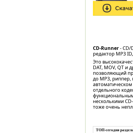
CD-Runner
- CD/
редактор MP3 ID,
Это высококачес
DAT, MOV, QT и 
позволяющий пр
до MP3, риппер,
автоматическом 
отдельного кодек
функциональным
несколькими CD-
тоже очень непл
ТОП-сегодня раздел