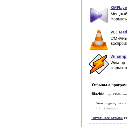
KMPlayer
Мощный 
форматы 
VLC Medi
Отличный
воспроиз
Winamp 5
Winamp 
форматов
Отзывы о програм
Blackie
про
CD-Runner
Great program, but not 
7
|
6
|
Ответить
Читать все отзывы
(1