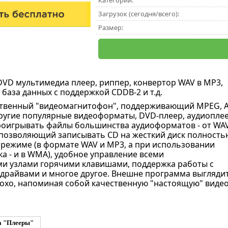
Категории:
Загрузок (сегодня/всего):
Размер:
DVD мультимедиа плеер, риппер, конвертор WAV в MP3,
 база данных с поддержкой CDDB-2 и т.д.
твенный "видеомагнитофон", поддерживающий MPEG, A
другие популярные видеоформаты, DVD-плеер, аудиоплее
оигрывать файлы большинства аудиоформатов - от WA
 позволяющий записывать CD на жесткий диск полность
режиме (в формате WAV и MP3, а при использовании
а - и в WMA), удобное управление всеми
и узлами горячими клавишами, поддержка работы с
драйвами и многое другое. Внешне программа выгляди
охо, напоминая собой качественную "настоящую" видео
а "Плееры"