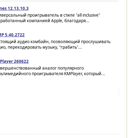
nes 12.13.10.3
версальный проигрыватель в стиле "all inclusive"
работанный компанией Apple, благодаря...
P 5.40.2722
стоящий аудио комбайн, позволяющий прослушивать
ио, перекодировать музыку, "грабить"...
Player 260622
овершенствованный аналог популярного
ьтимедийного проигрывателя KMPlayer, который...