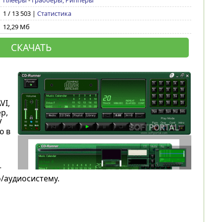
Плееры
-
Грабберы, Рипперы
1 / 13 503 |
Статистика
12,29 Мб
СКАЧАТЬ
VI,
р,
V
ю в
т
/аудиосистему.