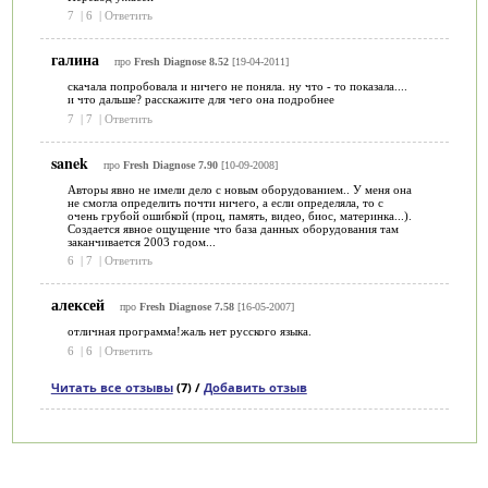
7
|
6
|
Ответить
галина
про
Fresh Diagnose 8.52
[19-04-2011]
скачала попробовала и ничего не поняла. ну что - то показала....
и что дальше? расскажите для чего она подробнее
7
|
7
|
Ответить
sanek
про
Fresh Diagnose 7.90
[10-09-2008]
Авторы явно не имели дело с новым оборудованием.. У меня она
не смогла определить почти ничего, а если определяла, то с
очень грубой ошибкой (проц, память, видео, биос, материнка...).
Создается явное ощущение что база данных оборудования там
заканчивается 2003 годом...
6
|
7
|
Ответить
алексей
про
Fresh Diagnose 7.58
[16-05-2007]
отличная программа!жаль нет русского языка.
6
|
6
|
Ответить
Читать все отзывы
(7) /
Добавить отзыв
Категории