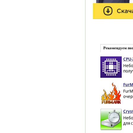
Рекомендуем по
CPU-
Небо
полу
FurMa
FurM
очер
Crys
Небо
для 