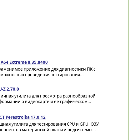
A64 Extreme 8.35.8400
заменимое приложение для диагностики ПК с
зможностью проведения тестирования...
-Z 2.70.0
личная утилита для просмотра разнообразной
ормации о видеокарте и ее графическом...
T Perestroika 17.0.12
ная утилита для тестирования CPU и GPU, ОЗУ,
понентов материнской платы и подсистемы...