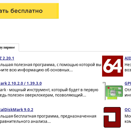
пулярное
Z 2.20.1
AID
льшая полезная программа, с помощью которой вы
Не
чите всю информацию об основных...
во
rk 2.10.2.0 / 1.39.3.0
GPU
ark - мощный инструмент, который будет в первую
От
едь полезен оверклокерам, позволяющий...
инф
talDiskMark 9.0.2
OCC
льшая бесплатная программа, предназначенная
Мощ
сравнительного анализа...
ком