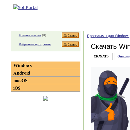
Программы
Статьи
Корзина закачек
(
0
)
Программы для Windows
Избранные программы
Скачать Win
СКАЧАТЬ
Описани
Категории
Windows
Android
macOS
iOS