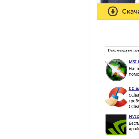
Рекомендуем по
MSI A
Наст
помо
CCle
CCle
треб
CCle
NVID
Бесп
драй