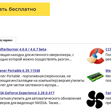
пулярное
fterburner 4.6.6 / 4.6.7 beta
CCl
оящая находка для истинного оверклокера, с
По
щью которой можно осуществлять разгон...
рее
aner Portable 6.39.11548
Me
aner Portable - портативная (переносная, не
Mem
ующая инсталляции на компьютер) версия утилиты
поз
aner для чистки системного мусора...
IA GeForce Experience 3.28.0.417
Fan
латная утилита для автоматического обновления
Не
веров для видеокарт NVIDIA. Также...
пре