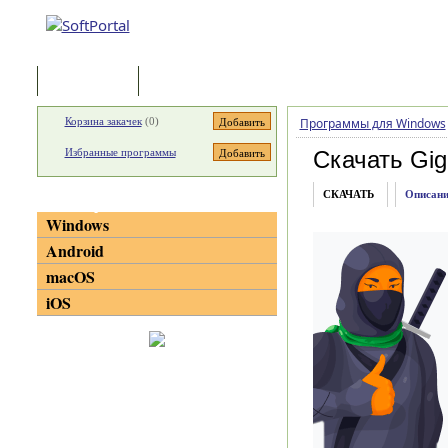
Программы
Статьи
Корзина закачек
(
0
)
Программы для Windows
Избранные программы
Скачать Gig
СКАЧАТЬ
Описани
Категории
Windows
Android
macOS
iOS