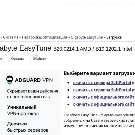
Войти на аккаунт
Зарегистрироваться
»
Система
»
Настройка, оптимизация
»
Gigabyte EasyTune
»
Загрузка
abyte EasyTune
B20.0214.1 AMD / B19.1202.1 Intel
е
Отзывы
Выберите вариант загрузки
скачать с сервера SoftPortal
(
скачать с сервера SoftPortal
(в
скачать с официального сайт
скачать с официального сайт
Gigabyte EasyTune - фирменная утили
собранных на базе материнских плат
изменения значения множителя систе