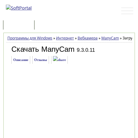
Программы
Статьи
Программы для Windows
»
Интернет
»
Вебкамера
»
ManyCam
»
Загрузк
Скачать ManyCam
9.3.0.11
Описание
Отзывы