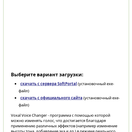
Выберите вариант загрузки:
скачать с сервера SoftPortal
(установочный exe-
файл)
скачать с официального сайта
(установочный exe-
файл)
Voxal Voice Changer - программа с помощью которой
можно изменять голос, что достигается благодаря
применению различных эффектов (например изменение
высоты тона, добавление эха и др.) в режиме реального