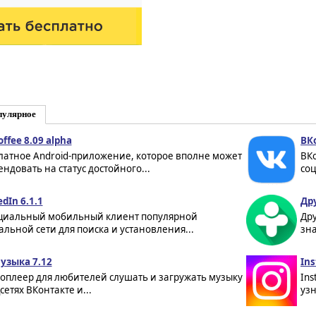
пулярное
offee 8.09 alpha
ВК
латное Android-приложение, которое вполне может
ВК
ендовать на статус достойного...
соц
edIn 6.1.1
Дру
иальный мобильный клиент популярной
Дру
альной сети для поиска и установления...
зна
узыка 7.12
Ins
оплеер для любителей слушать и загружать музыку
Ins
сетях ВКонтакте и...
узн