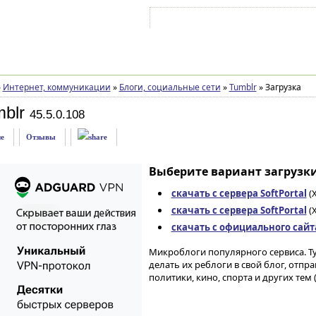
Войти на аккаунт
Зарегистрироваться
»
Интернет, коммуникации
»
Блоги, социальные сети
»
Tumblr
»
Загрузка
blr
45.5.0.108
е
Отзывы
Выберите вариант загрузки
скачать с сервера SoftPortal
(X
скачать с сервера SoftPortal
(X
скачать с официального сайта 
Микроблоги популярного сервиса. Т
делать их реблоги в свой блог, отп
политики, кино, спорта и других тем 