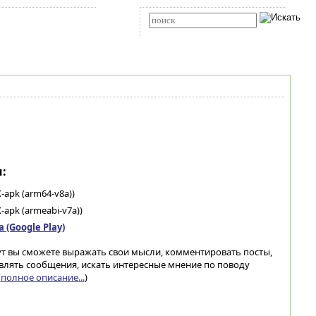
Карта сайта
RSS
Расширенный поиск
:
-apk (arm64-v8a))
-apk (armeabi-v7a))
(Google Play)
ут вы сможете выражать свои мысли, комментировать посты,
равлять сообщения, искать интересные мнение по поводу
(
полное описание...
)