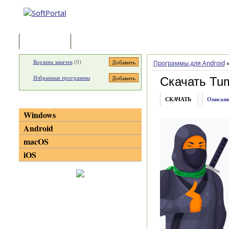
Программы
Статьи
Корзина закачек
(
0
)
Программы для Android
Избранные программы
Скачать Tum
СКАЧАТЬ
Описани
Категории
Windows
Android
macOS
iOS