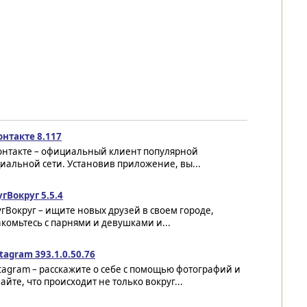
онтакте 8.117
онтакте – официальный клиент популярной
иальной сети. Установив приложение, вы...
гВокруг 5.5.4
гВокруг – ищите новых друзей в своем городе,
комьтесь с парнями и девушками и...
tagram 393.1.0.50.76
tagram – расскажите о себе с помощью фотографий и
айте, что происходит не только вокруг...