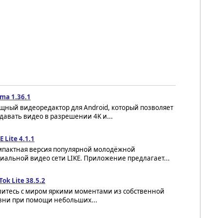
ma 1.36.1
щный видеоредактор для Android, который позволяет
давать видео в разрешении 4K и...
E Lite 4.1.1
мпактная версия популярной молодёжной
иальной видео сети LIKE. Приложение предлагает...
Tok Lite 38.5.2
литесь с миром яркими моментами из собственной
зни при помощи небольших...