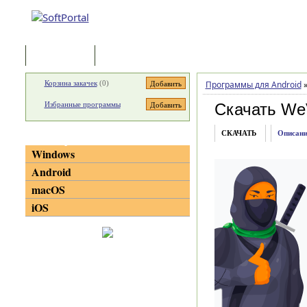
Программы
Статьи
Корзина закачек
(
0
)
Программы для Android
Избранные программы
Скачать We
СКАЧАТЬ
Описани
Категории
Windows
Android
macOS
iOS