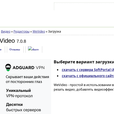
Войти на аккаунт
Зарегистрироваться
»
Видео
»
Редакторы
»
WeVideo
»
Загрузка
Video
7.0.8
е
Отзывы
Выберите вариант загрузки
скачать с сервера SoftPortal 
скачать с официального сайта 
WeVideo - простой в использовании 
резать видео, добавлять видеоэффект