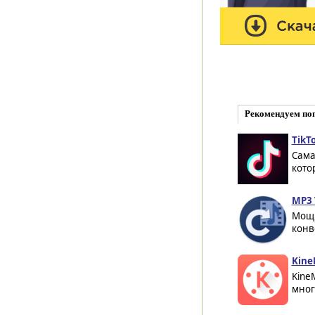
Рекомендуем по
TikTo
Сама
кото
MP3 
Мощн
конв
Kine
Kine
мног