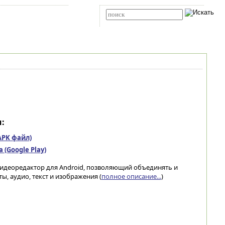
Карта сайта
RSS
Расширенный поиск
:
(APK файл)
(Google Play)
видеоредактор для Android, позволяющий объединять и
ы, аудио, текст и изображения (
полное описание...
)