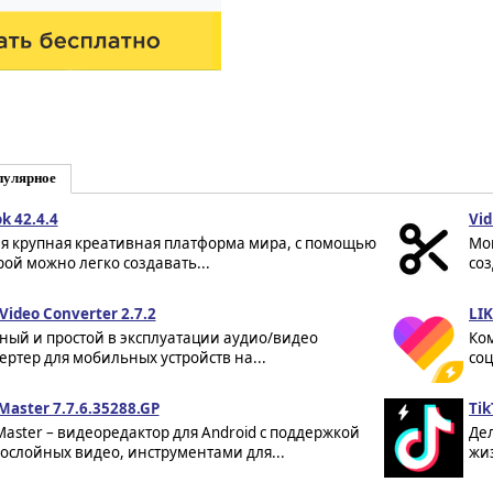
пулярное
k 42.4.4
Vid
я крупная креативная платформа мира, с помощью
Мо
рой можно легко создавать...
соз
Video Converter 2.7.2
LIK
ый и простой в эксплуатации аудио/видео
Ко
ертер для мобильных устройств на...
соц
Master 7.7.6.35288.GP
Tik
Master – видеоредактор для Android с поддержкой
Де
ослойных видео, инструментами для...
жи