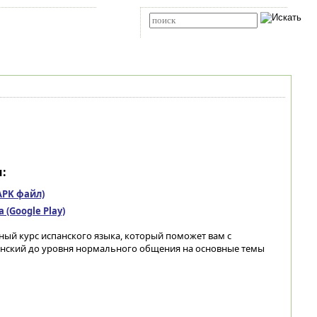
Карта сайта
RSS
Расширенный поиск
:
(APK файл)
(Google Play)
тный курс испанского языка, который поможет вам с
анский до уровня нормального общения на основные темы