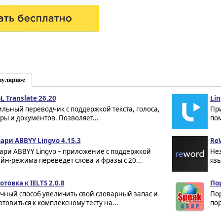
пулярное
L Translate 26.20
Lin
льный переводчик с поддержкой текста, голоса,
Пр
ры и документов. Позволяет...
пом
ари ABBYY Lingvo 4.15.3
ReW
ари ABBYY Lingvo – приложение с поддержкой
Не
йн-режима переведет слова и фразы с 20...
язы
отовка к IELTS 2.0.8
Пор
чный способ увеличить свой словарный запас и
Пор
отовиться к комплексному тесту на...
пор