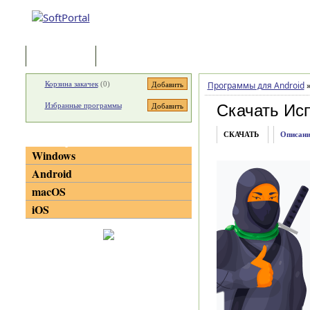
Программы
Статьи
Корзина закачек
(
0
)
Программы для Android
Избранные программы
Скачать Исп
СКАЧАТЬ
Описани
Категории
Windows
Android
macOS
iOS