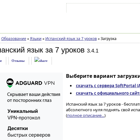
Войти на аккаунт
Зарегистрироваться
»
Образование
»
Языки
»
Испанский язык за 7 уроков
»
Загрузка
анский язык за 7 уроков
3.4.1
е
Отзывы
Выберите вариант загрузки
скачать с сервера SoftPortal 
скачать с официального сайта 
Испанский язык за 7 уроков - беспла
абсолютного нуля поднять свой исп
(
полное описание...
)