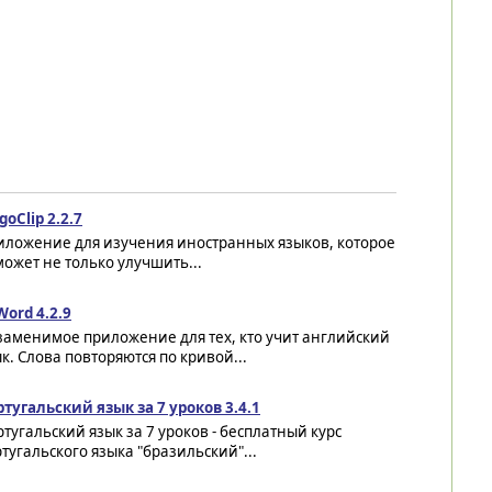
goClip 2.2.7
иложение для изучения иностранных языков, которое
ожет не только улучшить...
ord 4.2.9
заменимое приложение для тех, кто учит английский
к. Слова повторяются по кривой...
тугальский язык за 7 уроков 3.4.1
тугальский язык за 7 уроков - бесплатный курс
тугальского языка "бразильский"...