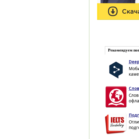
Рекомендуем по
Deep
Моби
каме
Слов
Слов
офла
Подг
Отли
подг