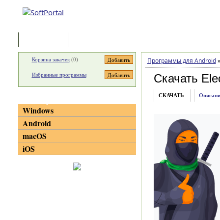
Программы
Статьи
Корзина закачек
(
0
)
Программы для Android
Избранные программы
Скачать Ele
СКАЧАТЬ
Описани
Категории
Windows
Android
macOS
iOS