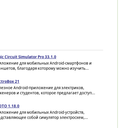
ic Circuit Simulator Pro 33.1.0
иложение для мобильных Android-смартфонов и
ншетов, благодаря которому можно изучить...
ctroBox 21
лезное Android-приложение для электриков,
енеров и студентов, которое предлагает доступ...
OTO 1.18.0
иложение для мобильных Android-устройств,
дставляющее собой симулятор электросхем,...