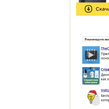
Рекомендуем по
TheCi
Прил
осно
Спра
Данн
как 
VoltL
Бесп
кото