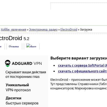
Войти на аккаунт
Зарегистрироваться
»
Хобби, увлечения
»
Электроника, радио
»
ElectroDroid
»
Загрузка
ctroDroid
5.2
е
Отзывы
Выберите вариант загрузки
скачать с сервера SoftPortal 
скачать с официального сайта 
ElectroDroid – приложение может быт
Тут представлены Справочники (Табл
конденсаторов; Маркировка конденсат