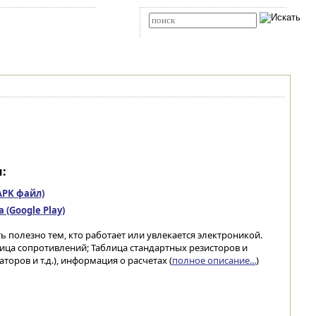
Карта сайта
RSS
Расширенный поиск
:
(APK файл)
(Google Play)
ь полезно тем, кто работает или увлекается электроникой.
ица сопротивлений; Таблица стандартных резисторов и
оров и т.д.), информация о расчетах (
полное описание...
)