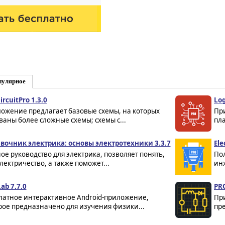
пулярное
rcuitPro 1.3.0
Log
ожение предлагает базовые схемы, на которых
Пр
ваны более сложные схемы; схемы с...
пла
вочник электрика: основы электротехники 3.3.7
Ele
ое руководство для электрика, позволяет понять,
По
электричество, а также поможет...
инж
ab 7.7.0
PR
латное интерактивное Android-приложение,
Пр
рое предназначено для изучения физики...
пре