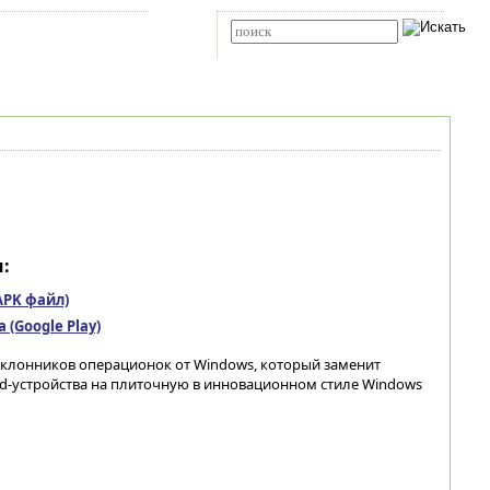
Карта сайта
RSS
Расширенный поиск
:
(APK файл)
(Google Play)
 поклонников операционок от Windows, который заменит
d-устройства на плиточную в инновационном стиле Windows