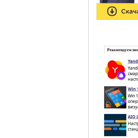
Рекомендуем по
Yand
Yand
смар
наст
Win 
Win 
опер
визу
AIO 
Наст
стан