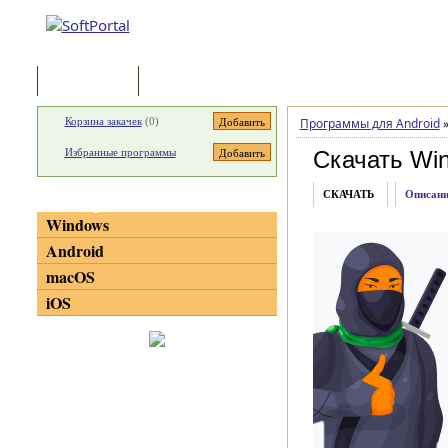
Программы
Статьи
Корзина закачек
(
0
)
Программы для Android
Избранные программы
Скачать Win
СКАЧАТЬ
Описани
Категории
Windows
Android
macOS
iOS