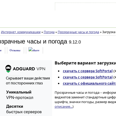
Войти на аккаунт
Зарегистрироваться
»
Интернет, коммуникации
»
Погода
»
Прозрачные часы и погода
»
Загрузка
зрачные часы и погода
9.12.0
е
Отзывы
Выберите вариант загрузки
скачать с сервера SoftPortal
(X
скачать с сервера SoftPortal
(X
скачать с официального сайта 
Прозрачные часы и погода – инфор
виджетов заменит стандартные цифро
шрифта, значки погоды, размер виджет
описание...
)