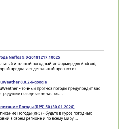
ода Neffos 9.0-20181217.10025
ильный и точный погодный информер для Android,
орый предлагает детальный прогноз от...
uWeather 8.0.2-6-google
uWeather – точный прогноз погоды предупредит вас
 грядущие погодные ненастья....
писание Погоды (RP5) 50 (30.01.2026)
писание Погоды (RP5) – будьте в курсе погодных
овий в своем регионе и по всему миру....