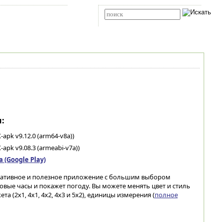
Карта сайта
RSS
Расширенный поиск
:
-apk v9.12.0 (arm64-v8a))
-apk v9.08.3 (armeabi-v7a))
(Google Play)
мативное и полезное приложение с большим выбором
вые часы и покажет погоду. Вы можете менять цвет и стиль
а (2x1, 4x1, 4x2, 4x3 и 5x2), единицы измерения (
полное