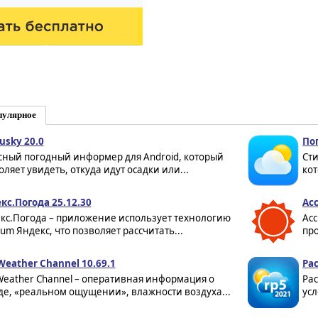
пулярное
usky 20.0
Пог
сный погодный информер для Android, который
Ст
оляет увидеть, откуда идут осадки или...
кот
кс.Погода 25.12.30
Acc
кс.Погода – приложение использует технологию
Acc
um Яндекс, что позволяет рассчитать...
про
Weather Channel 10.69.1
Рас
Weather Channel – оперативная информация о
Рас
де, «реальном ощущении», влажности воздуха...
усл