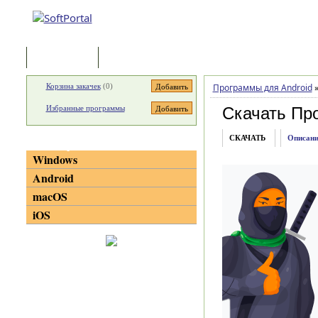
Программы
Статьи
Корзина закачек
(
0
)
Программы для Android
Избранные программы
Скачать Про
СКАЧАТЬ
Описани
Категории
Windows
Android
macOS
iOS