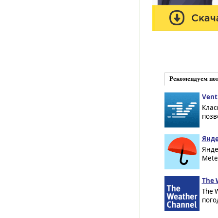
Рекомендуем по
Vent
Клас
позв
Янде
Янде
Mete
The 
The 
пого