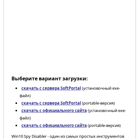
Выберите вариант загрузки:
скачать с сервера SoftPortal
(установочный exe-
файл)
скачать с сервера SoftPortal
(portable-версия)
скачать с официального сайта
(установочный exe-
файл)
скачать с официального сайта
(portable-версия)
Win10 Spy Disabler - один из самых простых инструментов