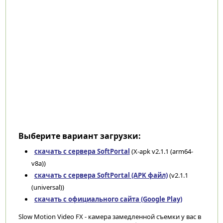
Выберите вариант загрузки:
скачать с сервера SoftPortal
(X-apk v2.1.1 (arm64-
v8a))
скачать с сервера SoftPortal (APK файл)
(v2.1.1
(universal))
скачать с официального сайта (Google Play)
Slow Motion Video FX - камера замедленной съемки у вас в