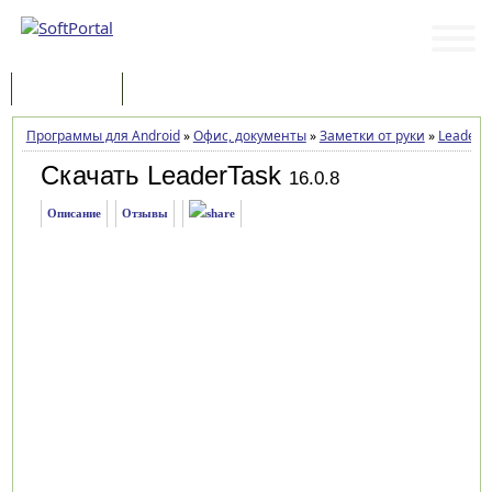
Программы
Статьи
Программы для Android
»
Офис, документы
»
Заметки от руки
»
LeaderT
Скачать LeaderTask
16.0.8
Описание
Отзывы