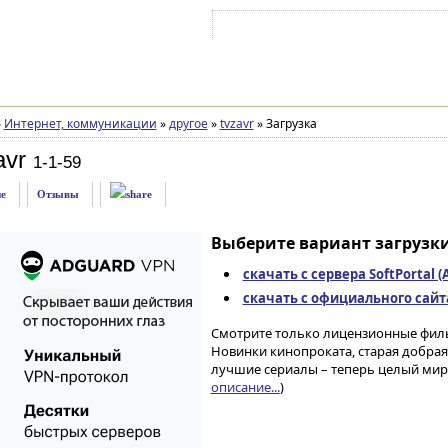
Войти на аккаунт
Зарегистрироваться
»
Интернет, коммуникации
»
другое
»
tvzavr
»
Загрузка
avr
1-1-59
е
Отзывы
Выберите вариант загрузки
скачать с сервера SoftPortal 
скачать с официального сайта 
Смотрите только лицензионные фильм
Новинки кинопроката, старая добрая
лучшие сериалы – теперь целый мир 
описание...
)