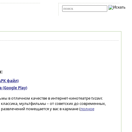
Карта сайта
RSS
Расширенный поиск
:
(APK файл)
(Google Play)
ы в отличном качестве в интернет-кинотеатре tvzavr.
 классика, мультфильмы – от советских до современных,
развлечений помещается у вас в кармане (
полное