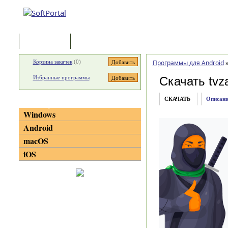
Программы
Статьи
Корзина закачек
(
0
)
Программы для Android
Избранные программы
Скачать tvz
СКАЧАТЬ
Описани
Категории
Windows
Android
macOS
iOS