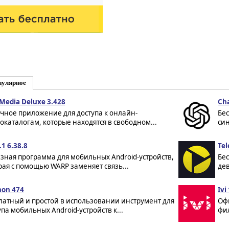
пулярное
Media Deluxe 3.428
Ch
чное приложение для доступа к онлайн-
Бе
окаталогам, которые находятся в свободном...
син
.1 6.38.8
Tel
зная программа для мобильных Android-устройств,
Бес
рая с помощью WARP заменяет связь...
дев
hon 474
Ivi
латный и простой в использовании инструмент для
Оф
упа мобильных Android-устройств к...
фил