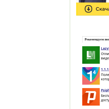
Рекомендуем по
Lazy
Отли
виде
1.1.1
Поле
кото
Psip
Бесп
дост