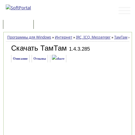
Программы
Статьи
Программы для Windows
»
Интернет
»
IRC, ICQ, Messenger
»
ТамТам
»
За
Скачать ТамТам
1.4.3.285
Описание
Отзывы