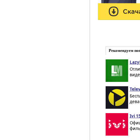
Рекомендуем по
Lazy
Отли
виде
Telev
Бесп
дева
Ivi 1
Офиц
филь