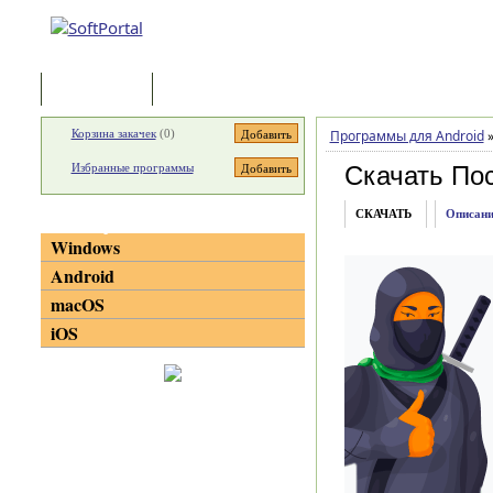
Программы
Статьи
Корзина закачек
(
0
)
Программы для Android
Избранные программы
Скачать По
СКАЧАТЬ
Описани
Категории
Windows
Android
macOS
iOS