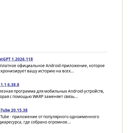
atGPT 1.2026.118
сплатное официальное Android-приложение, которое
хронизирует вашу историю на всех...
.1.1 6.38.8
езная программа для мобильных Android-устройств,
орая с помощью WARP заменяет связь...
Tube 20.15.38
uTube - приложение от популярного одноименного
иаресурса, где собрано огромное...