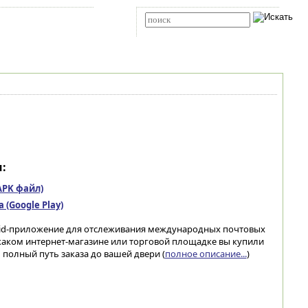
Карта сайта
RSS
Расширенный поиск
:
(APK файл)
(Google Play)
roid-приложение для отслеживания международных почтовых
каком интернет-магазине или торговой площадке вы купили
 полный путь заказа до вашей двери (
полное описание...
)