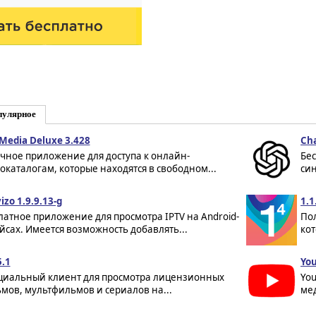
пулярное
Media Deluxe 3.428
Ch
чное приложение для доступа к онлайн-
Бе
окаталогам, которые находятся в свободном...
син
izo 1.9.9.13-g
1.1
латное приложение для просмотра IPTV на Android-
Пол
йсах. Имеется возможность добавлять...
кот
5.1
You
иальный клиент для просмотра лицензионных
Yo
мов, мультфильмов и сериалов на...
мед