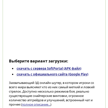
Выберите вариант загрузки:
скачать с сервера SoftPortal (APK файл)
скачать с официального сайта (Google Play)
Захватывающий 3Д онлайн шутер, в котором игроки со
всего мира выясняют кто из них самый меткий и ловкий
стрелок. Доступно несколько режимов боя, реально
существующие снайперские винтовки, огромное
количество апгрейдов и улучшений, встроенный чат и
прочее (
полное описание...
)