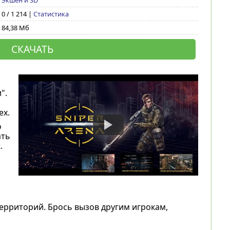
Экшен и 3D
0 / 1 214 |
Статистика
84,38 Мб
СКАЧАТЬ
".
ех.
о
ать
.
 территорий. Брось вызов другим игрокам,