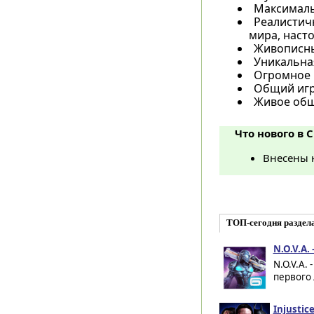
Максималь
Реалистичн
мира, наст
Живописные
Уникальная
Огромное 
Общий игр
Живое общ
Что нового в 
Внесены 
ТОП-сегодня раздел
N.O.V.A.
N.O.V.A.
первого 
Injustic