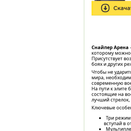
Снайпер Арена
-
которому можно 
Присутствует во
боях и других р
Чтобы не ударит
мира, необходим
современную вое
На пути к элите
состоящие на во
лучший стрелок,
Ключевые особе
Три режима
вступай в о
Мультиплее