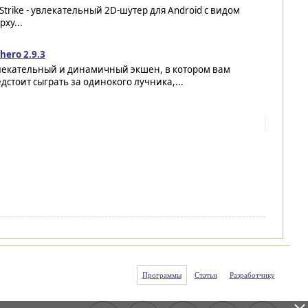
Strike - увлекательный 2D-шутер для Android с видом
рху...
hero 2.9.3
лекательный и динамичный экшен, в котором вам
дстоит сыграть за одинокого лучника,...
Программы
Статьи
Разработчику