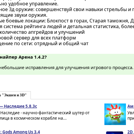
но удобное управление.
ое 3д оружие: совершенствуй свои навыки стрельбы и 
оящие звуки оружия.
 боевые локации: Блокпост в горах, Старая таможня, Д
 система рейтинга людей и детальная статистика, более
количество апгрейдов и улучшений
овой сервер для всех платформ
ение по сети: отрядный и общий чат
Снайпер Арена 1.4.2?
небольшие исправления для улучшения игрового процесса.
а "Экшен и 3D"
 — Наследие 5.8.3c
Ам 
 - Наследие - научно-фантастический шутер от
Ув
лица в космическом корабле на...
при
e: Gods Among Us 3.4
2D 