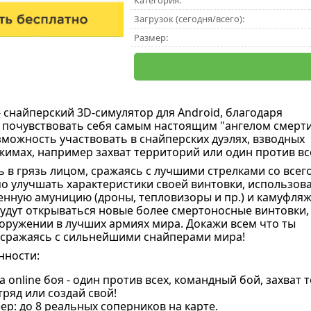
Категория:
Загрузок (сегодня/всего):
Размер:
 снайперский 3D-симулятор для Android, благодаря
почувствовать себя самым настоящим "ангелом смерти
зможность участвовать в снайперских дуэлях, взводных
ежимах, например захват территорий или один против вс
ь в грязь лицом, сражаясь с лучшими стрелками со всег
о улучшать характеристики своей винтовки, использов
нную амуницию (дроны, тепловизоры и пр.) и камуфляж
 будут открываться новые более смертоносные винтовки,
оружении в лучших армиях мира. Докажи всем что ты
 сражаясь с сильнейшими снайперами мира!
нности:
 online боя - один против всех, командный бой, захват
тряд или создай свой!
р: до 8 реальных соперников на карте.