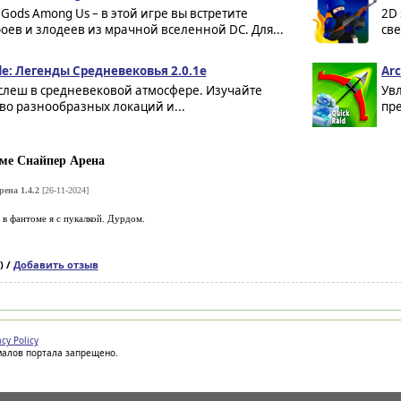
e: Gods Among Us – в этой игре вы встретите
2D 
оев и злодеев из мрачной вселенной DC. Для...
све
de: Легенды Средневековья 2.0.1e
Arc
слеш в средневековой атмосфере. Изучайте
Ув
во разнообразных локаций и...
пре
ме Снайпер Арена
ена 1.4.2
[26-11-2024]
в фантоме я с пукалкой. Дурдом.
) /
Добавить отзыв
acy Policy
иалов портала запрещено.