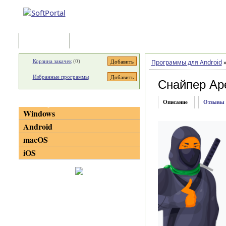
Программы
Статьи
Корзина закачек
(
0
)
Программы для Android
Избранные программы
Снайпер Ар
Категории
Описание
Отзывы
Windows
Android
macOS
iOS