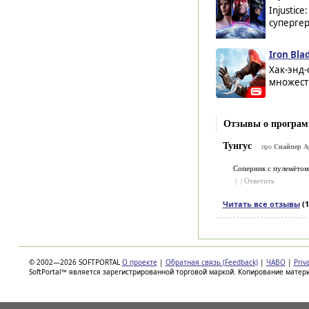
Injustic
супергер
Iron Bla
Хак-энд-
множест
Отзывы о програм
Тунгус
про
Снайпер Ар
Соперник с пулемётом 
|
|
Ответить
Читать все отзывы
(1
© 2002—2026 SOFTPORTAL
О проекте
|
Обратная связь (Feedback)
|
ЧАВО
|
Priv
SoftPortal™ является зарегистрированной торговой маркой. Копирование матер