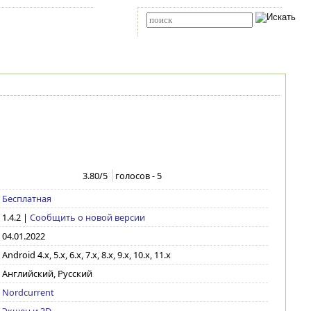
Карта сайта
RSS
Расширенный поиск
3.80
/5
голосов -
5
Бесплатная
1.4.2
|
Сообщить о новой версии
04.01.2022
Android 4.x, 5.x, 6.x, 7.x, 8.x, 9.x, 10.x, 11.x
Английский, Русский
Nordcurrent