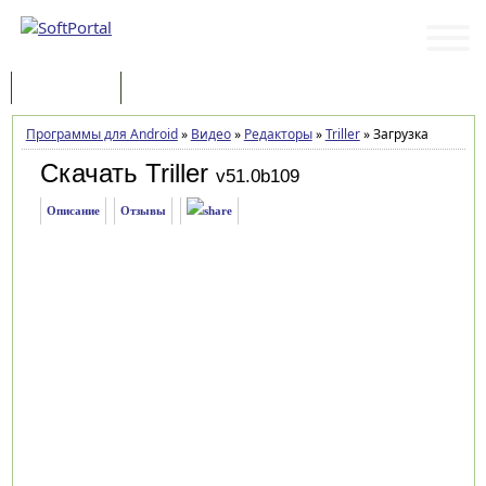
Программы
Статьи
Программы для Android
»
Видео
»
Редакторы
»
Triller
»
Загрузка
Скачать Triller
v51.0b109
Описание
Отзывы