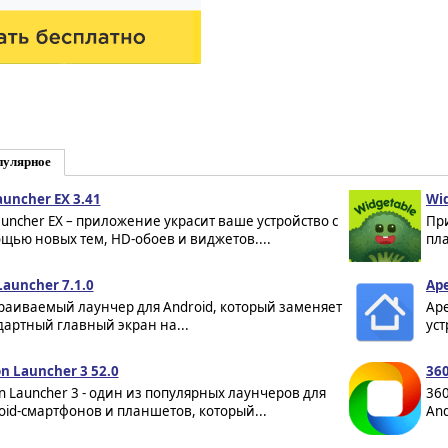
пулярное
auncher EX 3.41
Wid
auncher EX – приложение украсит ваше устройство с
Пр
щью новых тем, HD-обоев и виджетов....
пла
Launcher 7.1.0
Ape
раиваемый лаунчер для Android, который заменяет
Ape
дартный главный экран на...
уст
on Launcher 3 52.0
360
on Launcher 3 - один из популярных лаунчеров для
360
oid-смартфонов и планшетов, который...
And