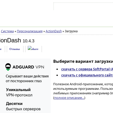
Войти на аккаунт
Зарегистрироваться
»
Система
»
Персонализация
»
ActionDash
»
Загрузка
ionDash
10.4.3
е
Отзывы
Выберите вариант загрузки
скачать с сервера SoftPortal 
скачать с официального сайта 
Полезное Android-приложение, котор
используемым программам. Пользова
любимых приложениях (например Inst
(
полное описание...
)