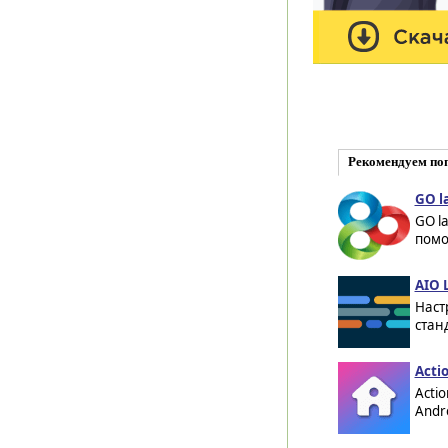
Рекомендуем по
GO l
GO l
помо
AIO 
Наст
стан
Acti
Acti
Andr