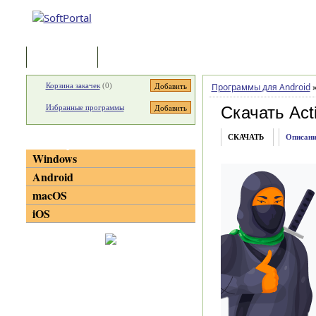
Программы
Статьи
Корзина закачек
(
0
)
Программы для Android
Избранные программы
Скачать Act
СКАЧАТЬ
Описани
Категории
Windows
Android
macOS
iOS