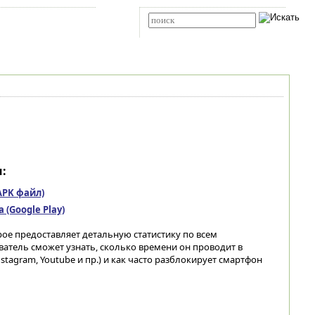
Карта сайта
RSS
Расширенный поиск
:
(APK файл)
(Google Play)
ое предоставляет детальную статистику по всем
тель сможет узнать, сколько времени он проводит в
agram, Youtube и пр.) и как часто разблокирует смартфон