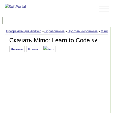
Программы
Статьи
Программы для Android
»
Образование
»
Программирование
»
Mimo: Le
Скачать Mimo: Learn to Code
6.6
Описание
Отзывы