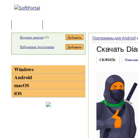
Программы
Статьи
Корзина закачек
(
0
)
Программы для Android
Избранные программы
Скачать Dia
СКАЧАТЬ
Описани
Категории
Windows
Android
macOS
iOS