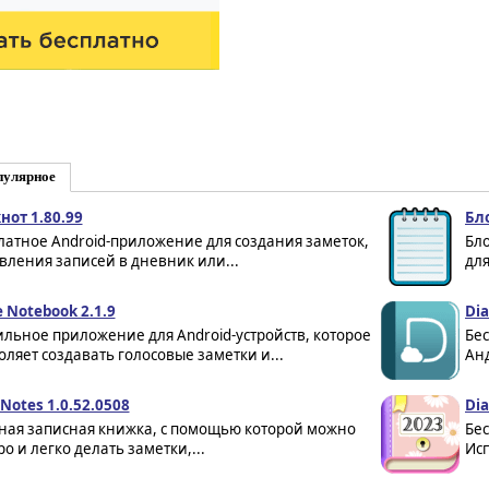
пулярное
нот 1.80.99
Бл
латное Android-приложение для создания заметок,
Бло
вления записей в дневник или...
для
e Notebook 2.1.9
Dia
льное приложение для Android-устройств, которое
Бес
оляет создавать голосовые заметки и...
Анд
 Notes 1.0.52.0508
Dia
ная записная книжка, с помощью которой можно
Бе
о и легко делать заметки,...
Исп