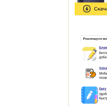
Рекомендуем по
Блок
Бесп
доба
Voic
Моби
позв
Easy
Удоб
быстр