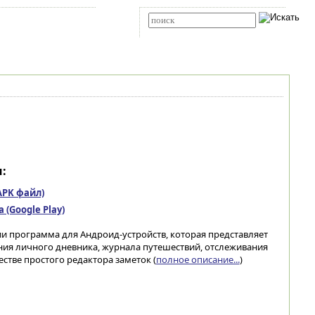
Карта сайта
RSS
Расширенный поиск
:
(APK файл)
(Google Play)
ии программа для Андроид-устройств, которая представляет
ния личного дневника, журнала путешествий, отслеживания
стве простого редактора заметок (
полное описание...
)