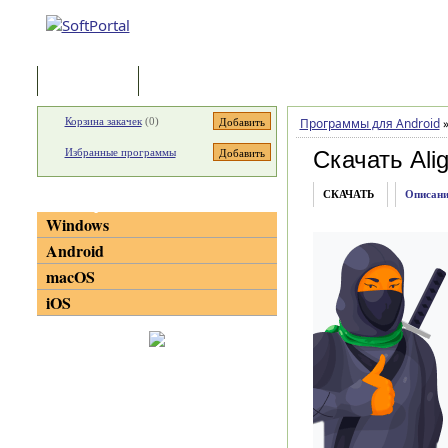
Программы
Статьи
Корзина закачек
(
0
)
Программы для Android
Избранные программы
Скачать Alig
СКАЧАТЬ
Описани
Категории
Windows
Android
macOS
iOS