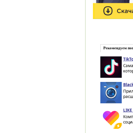
Рекомендуем по
TikTo
Сама
кото
Blac
Прил
расш
LIKE 
Комп
соци