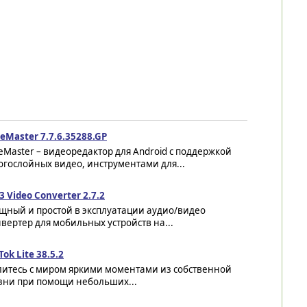
eMaster 7.7.6.35288.GP
eMaster – видеоредактор для Android с поддержкой
гослойных видео, инструментами для...
 Video Converter 2.7.2
щный и простой в эксплуатации аудио/видео
вертер для мобильных устройств на...
Tok Lite 38.5.2
литесь с миром яркими моментами из собственной
зни при помощи небольших...