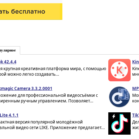
пулярное
k 42.4.4
Kin
я крупная креативная платформа мира, с помощью
Kin
рой можно легко создавать...
мно
kmagic Camera 3.3.2.0001
MP3
ожение для профессиональной видеосъёмки с
Мо
иренным ручным управлением. Позволяет...
кон
Lite 4.1.1
Tik
актная версия популярной молодёжной
Де
альной видео сети LIKE. Приложение предлагает...
жи