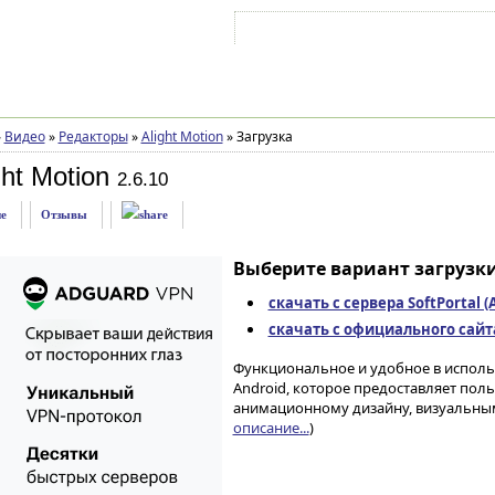
Войти на аккаунт
Зарегистрироваться
»
Видео
»
Редакторы
»
Alight Motion
»
Загрузка
ht Motion
2.6.10
е
Отзывы
Выберите вариант загрузки
скачать с сервера SoftPortal 
скачать с официального сайта 
Функциональное и удобное в исполь
Android, которое предоставляет пол
анимационному дизайну, визуальным
описание...
)