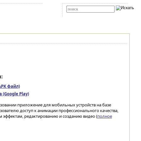
Карта сайта
RSS
Расширенный поиск
:
(APK файл)
(Google Play)
зовании приложение для мобильных устройств на базе
ьзователю доступ к анимации профессионального качества,
 эффектам, редактированию и созданию видео (
полное