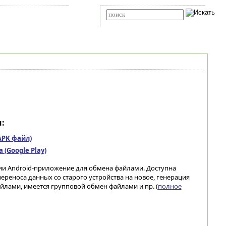
Карта сайта
RSS
Расширенный поиск
:
(APK файл)
(Google Play)
ии Android-приложение для обмена файлами. Доступна
ереноса данных со старого устройства на новое, генерация
йлами, имеется групповой обмен файлами и пр. (
полное