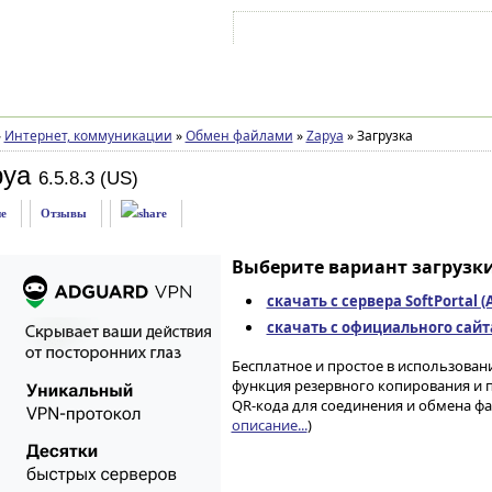
Войти на аккаунт
Зарегистрироваться
»
Интернет, коммуникации
»
Обмен файлами
»
Zapya
»
Загрузка
pya
6.5.8.3 (US)
е
Отзывы
Выберите вариант загрузки
скачать с сервера SoftPortal 
скачать с официального сайта 
Бесплатное и простое в использован
функция резервного копирования и п
QR-кода для соединения и обмена фа
описание...
)