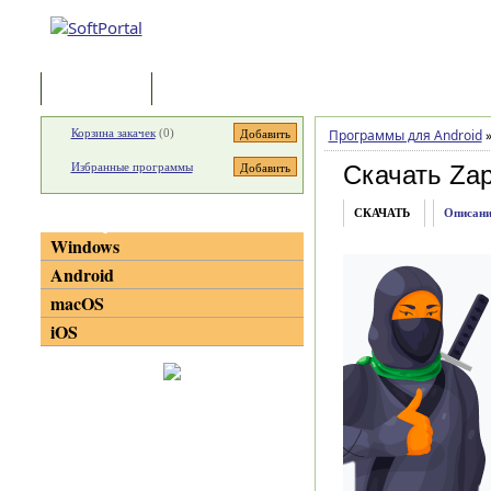
Программы
Статьи
Корзина закачек
(
0
)
Программы для Android
Избранные программы
Скачать Za
СКАЧАТЬ
Описани
Категории
Windows
Android
macOS
iOS