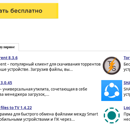
пулярное
rent 8.3.6
Tor
rent – популярный клиент для скачивания торрентов
Бес
аше устройстве. Загрузив файлы, вы...
уст
3.0.45
SHA
– универсальная утилита, сочетающая в себе
SH
ва менеджера загрузок,...
уст
files to TV 1.4.22
Loc
рамма для быстрого обмена файлами между Smart
Пр
мобильными устройствами и ПК через...
нео