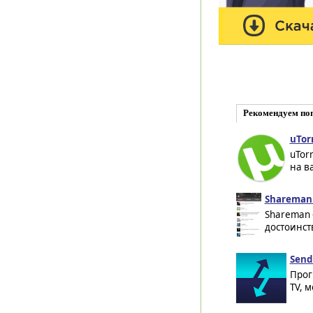
Рекомендуем по
uTor
uTor
на в
Shareman 
Shareman 
достоинст
Send 
Прог
TV, 