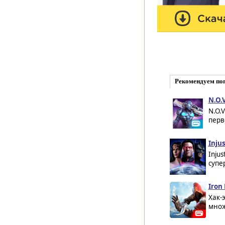
Рекомендуем по
N.O.
N.O.
перв
Inju
Injus
супе
Iron
Хак-
множ