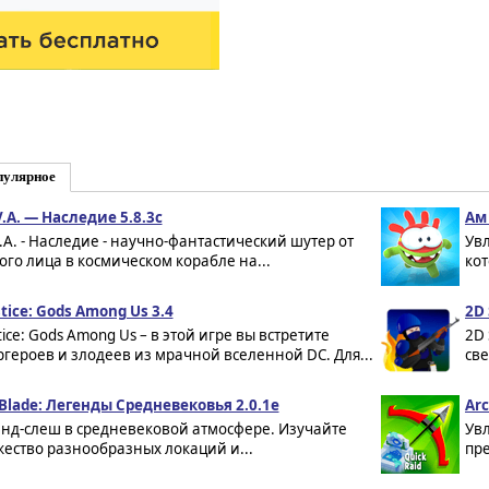
пулярное
V.A. — Наследие 5.8.3c
Ам 
V.A. - Наследие - научно-фантастический шутер от
Ув
ого лица в космическом корабле на...
кот
stice: Gods Among Us 3.4
2D 
tice: Gods Among Us – в этой игре вы встретите
2D 
ргероев и злодеев из мрачной вселенной DC. Для...
све
 Blade: Легенды Средневековья 2.0.1e
Arc
энд-слеш в средневековой атмосфере. Изучайте
Ув
ество разнообразных локаций и...
пре