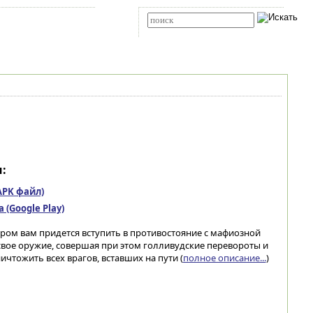
Карта сайта
RSS
Расширенный поиск
:
(APK файл)
(Google Play)
ром вам придется вступить в противостояние с мафиозной
вое оружие, совершая при этом голливудские перевороты и
чтожить всех врагов, вставших на пути (
полное описание...
)