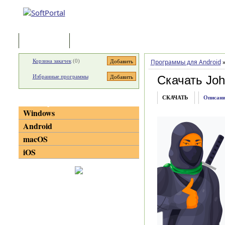
Программы
Статьи
Корзина закачек
(
0
)
Программы для Android
Избранные программы
Скачать Joh
СКАЧАТЬ
Описани
Категории
Windows
Android
macOS
iOS