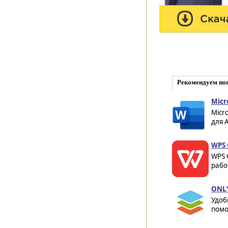
Рекомендуем по
Micr
Micr
для A
WPS 
WPS 
работ
ONLY
Удоб
помо