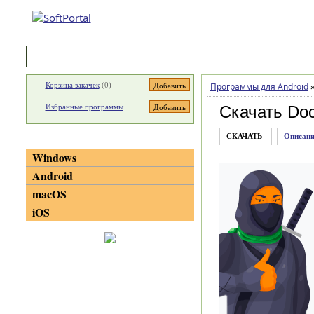
Программы
Статьи
Корзина закачек
(
0
)
Программы для Android
Избранные программы
Скачать Do
СКАЧАТЬ
Описани
Категории
Windows
Android
macOS
iOS