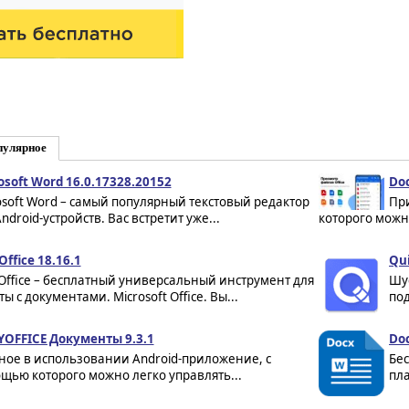
пулярное
osoft Word 16.0.17328.20152
Doc
osoft Word – самый популярный текстовый редактор
Пр
ndroid-устройств. Вас встретит уже...
которого можн
Office 18.16.1
Qui
Office – бесплатный универсальный инструмент для
Шу
ы с документами. Microsoft Office. Вы...
под
OFFICE Документы 9.3.1
Doc
ное в использовании Android-приложение, с
Бес
щью которого можно легко управлять...
пла