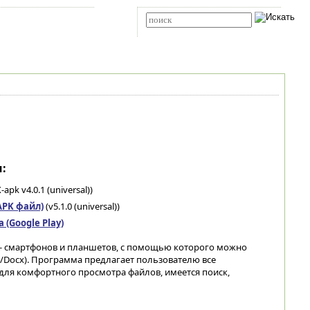
Карта сайта
RSS
Расширенный поиск
:
-apk v4.0.1 (universal))
(APK файл)
(v5.1.0 (universal))
(Google Play)
 - смартфонов и планшетов, с помощью которого можно
/Docx). Программа предлагает пользователю все
ля комфортного просмотра файлов, имеется поиск,