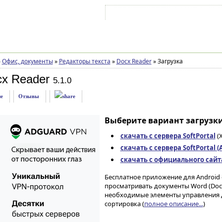
Войти на аккаунт
Зарегистрироваться
»
Офис, документы
»
Редакторы текста
»
Docx Reader
»
Загрузка
cx Reader
5.1.0
е
Отзывы
Выберите вариант загрузки
скачать с сервера SoftPortal
(X
скачать с сервера SoftPortal 
скачать с официального сайта 
Бесплатное приложение для Android
просматривать документы Word (Doc
необходимые элементы управления д
сортировка (
полное описание...
)